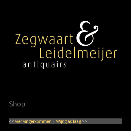
Shop
<<
Vier vingerkommen
|
Wijnglas laag
>>