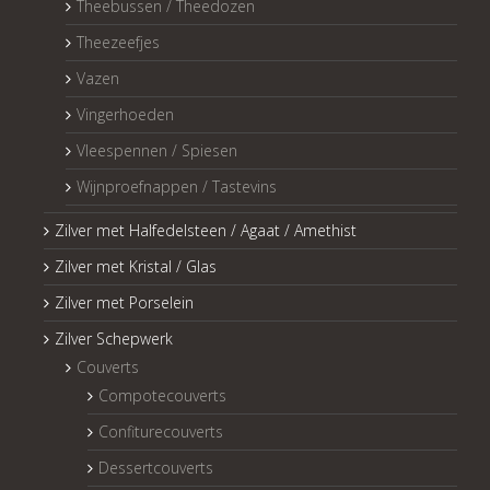
Theebussen / Theedozen
Theezeefjes
Vazen
Vingerhoeden
Vleespennen / Spiesen
Wijnproefnappen / Tastevins
Zilver met Halfedelsteen / Agaat / Amethist
Zilver met Kristal / Glas
Zilver met Porselein
Zilver Schepwerk
Couverts
Compotecouverts
Confiturecouverts
Dessertcouverts