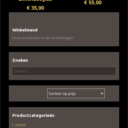
€
55,00
€
35,00
Winkelmand
Geen producten in de winkelwagen.
Zoeken
Zoeken
naar:
Productcategorieën
Antiek