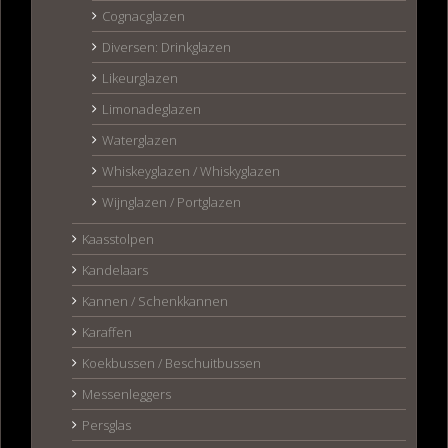
Cognacglazen
Diversen: Drinkglazen
Likeurglazen
Limonadeglazen
Waterglazen
Whiskeyglazen / Whiskyglazen
Wijnglazen / Portglazen
Kaasstolpen
Kandelaars
Kannen / Schenkkannen
Karaffen
Koekbussen / Beschuitbussen
Messenleggers
Persglas