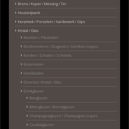
Brons / Koper / Messing / Tin
Houtsnijwerk
Keramiek / Porselein / Aardewerk / Gips
Kristal / Glas
Beelden / Plastieken
Bonbonnières / Drageoirs / Gembercoupes
Borden / Schalen / Schotels
Botervloten
Dienbladen
Diversen: Kristal / Glas
Drinkglazen
Bierglazen
Bitterglazen / Borrelglazen
Champagneglazen / Champagnecoupes
Cocktailglazen