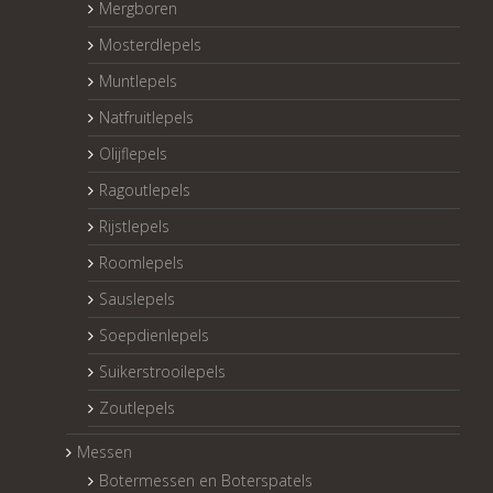
Mergboren
Mosterdlepels
Muntlepels
Natfruitlepels
Olijflepels
Ragoutlepels
Rijstlepels
Roomlepels
Sauslepels
Soepdienlepels
Suikerstrooilepels
Zoutlepels
Messen
Botermessen en Boterspatels