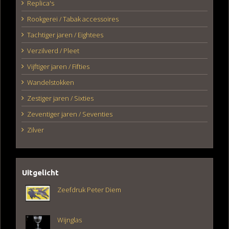
Replica's
Rookgerei / Tabak accessoires
Tachtiger jaren / Eightees
Verzilverd / Pleet
Vijftiger jaren / Fifties
Wandelstokken
Zestiger jaren / Sixties
Zeventiger jaren / Seventies
Zilver
Uitgelicht
Zeefdruk Peter Diem
Wijnglas