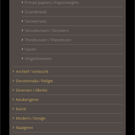
Presse papiers / Paperweights
Scandinavië
Serveersets
Strooibussen / Strooiers
Theebussen / Theedozen
Vazen
Vingerkommen
Archief / Verkocht
Devotionalia / Religie
Diversen / Allerlei
Keukengerei
Kunst
Modern / Design
Naaigerei