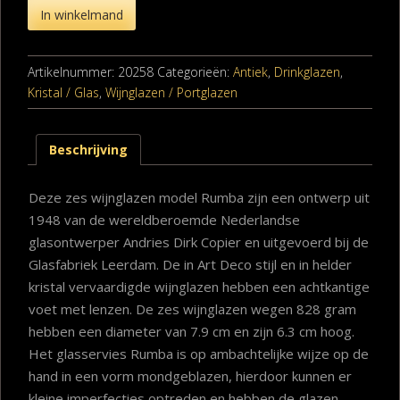
In winkelmand
Artikelnummer:
20258
Categorieën:
Antiek
,
Drinkglazen
,
Kristal / Glas
,
Wijnglazen / Portglazen
Beschrijving
Deze zes wijnglazen model Rumba zijn een ontwerp uit
1948 van de wereldberoemde Nederlandse
glasontwerper Andries Dirk Copier en uitgevoerd bij de
Glasfabriek Leerdam. De in Art Deco stijl en in helder
kristal vervaardigde wijnglazen hebben een achtkantige
voet met lenzen. De zes wijnglazen wegen 828 gram
hebben een diameter van 7.9 cm en zijn 6.3 cm hoog.
Het glasservies Rumba is op ambachtelijke wijze op de
hand in een vorm mondgeblazen, hierdoor kunnen er
kleine imperfecties optreden en hebben de glazen