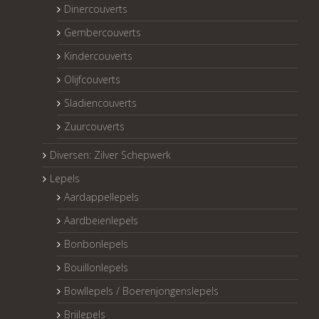
Dinercouverts
Gembercouverts
Kindercouverts
Olijfcouverts
Sladiencouverts
Zuurcouverts
Diversen: Zilver Schepwerk
Lepels
Aardappellepels
Aardbeienlepels
Bonbonlepels
Bouillonlepels
Bowllepels / Boerenjongenslepels
Brijlepels