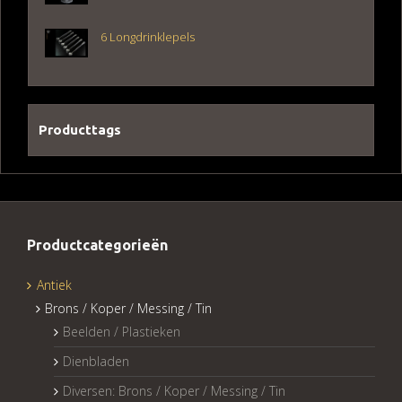
6 Longdrinklepels
Producttags
Productcategorieën
Antiek
Brons / Koper / Messing / Tin
Beelden / Plastieken
Dienbladen
Diversen: Brons / Koper / Messing / Tin