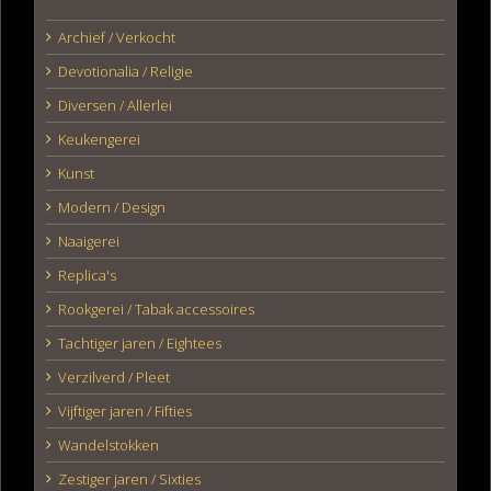
Archief / Verkocht
Devotionalia / Religie
Diversen / Allerlei
Keukengerei
Kunst
Modern / Design
Naaigerei
Replica's
Rookgerei / Tabak accessoires
Tachtiger jaren / Eightees
Verzilverd / Pleet
Vijftiger jaren / Fifties
Wandelstokken
Zestiger jaren / Sixties