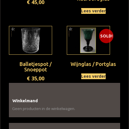
€
45,00
Lees verder
SOLD!
Balletjespot /
Wijnglas / Portglas
Snoeppot
Lees verder
€
35,00
Winkelmand
Geen producten in de winkelwagen.