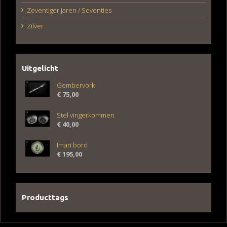
Zeventiger jaren / Seventies
Zilver
Uitgelicht
Gembervork
€
75,00
Stel vingerkommen
€
40,00
Imari bord
€
195,00
Producttags