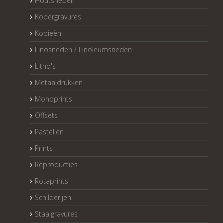
Houtsneden
Kopergravures
Kopieën
Linosneden / Linoleumsneden
Litho's
Metaaldrukken
Monoprints
Offsets
Pastellen
Prints
Reproducties
Rotaprints
Schilderijen
Staalgravures