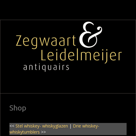
Shop
<<
Stel whiskey- whiskyglazen
|
Drie whiskey-
whiskytumblers
>>