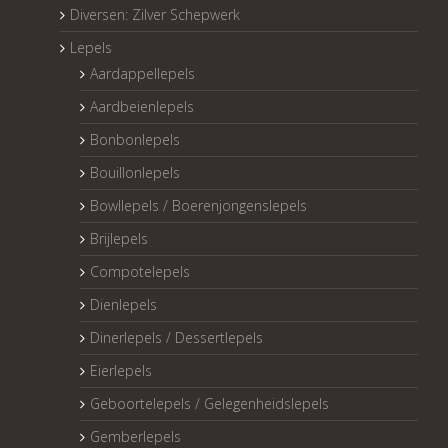
Diversen: Zilver Schepwerk
Lepels
Aardappellepels
Aardbeienlepels
Bonbonlepels
Bouillonlepels
Bowllepels / Boerenjongenslepels
Brijlepels
Compotelepels
Dienlepels
Dinerlepels / Dessertlepels
Eierlepels
Geboortelepels / Gelegenheidslepels
Gemberlepels