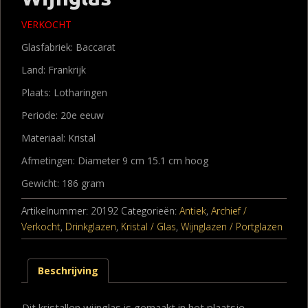
VERKOCHT
Glasfabriek: Baccarat
Land: Frankrijk
Plaats: Lotharingen
Periode: 20e eeuw
Materiaal: Kristal
Afmetingen: Diameter 9 cm 15.1 cm hoog
Gewicht: 186 gram
Artikelnummer:
20192
Categorieën:
Antiek
,
Archief /
Verkocht
,
Drinkglazen
,
Kristal / Glas
,
Wijnglazen / Portglazen
Beschrijving
Dit kristallen wijnglas is gemaakt in het plaatsje