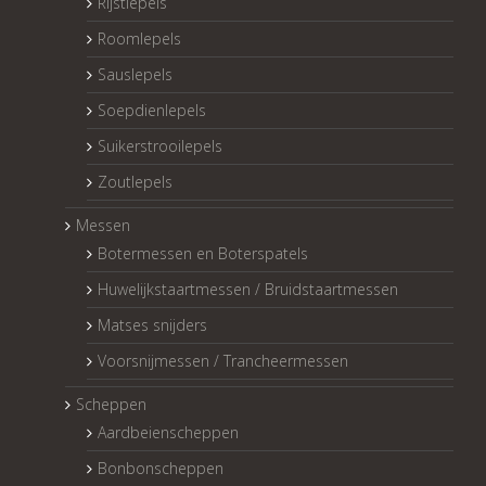
Rijstlepels
Roomlepels
Sauslepels
Soepdienlepels
Suikerstrooilepels
Zoutlepels
Messen
Botermessen en Boterspatels
Huwelijkstaartmessen / Bruidstaartmessen
Matses snijders
Voorsnijmessen / Trancheermessen
Scheppen
Aardbeienscheppen
Bonbonscheppen