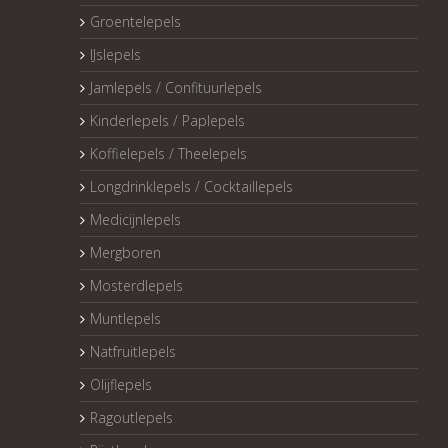
Groentelepels
IJslepels
Jamlepels / Confituurlepels
Kinderlepels / Paplepels
Koffielepels / Theelepels
Longdrinklepels / Cocktaillepels
Medicijnlepels
Mergboren
Mosterdlepels
Muntlepels
Natfruitlepels
Olijflepels
Ragoutlepels