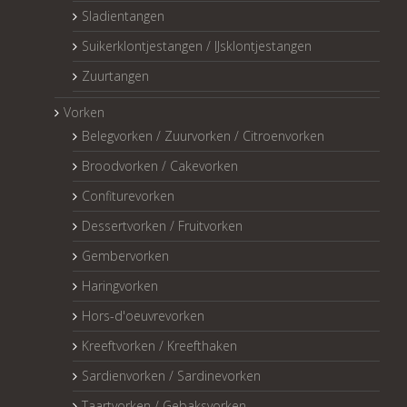
Sladientangen
Suikerklontjestangen / IJsklontjestangen
Zuurtangen
Vorken
Belegvorken / Zuurvorken / Citroenvorken
Broodvorken / Cakevorken
Confiturevorken
Dessertvorken / Fruitvorken
Gembervorken
Haringvorken
Hors-d'oeuvrevorken
Kreeftvorken / Kreefthaken
Sardienvorken / Sardinevorken
Taartvorken / Gebaksvorken