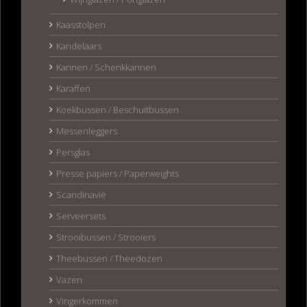
Kaasstolpen
Kandelaars
Kannen / Schenkkannen
Karaffen
Koekbussen / Beschuitbussen
Messenleggers
Persglas
Presse papiers / Paperweights
Scandinavië
Serveersets
Strooibussen / Strooiers
Theebussen / Theedozen
Vazen
Vingerkommen