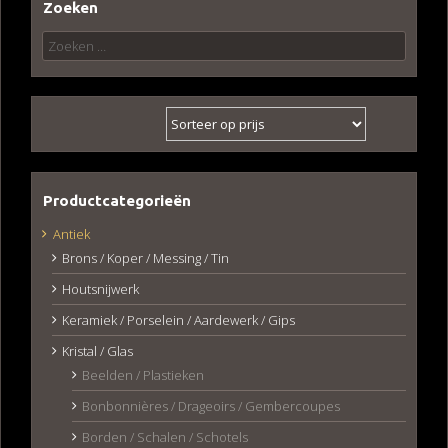
Zoeken
Zoeken
naar:
Productcategorieën
Antiek
Brons / Koper / Messing / Tin
Houtsnijwerk
Keramiek / Porselein / Aardewerk / Gips
Kristal / Glas
Beelden / Plastieken
Bonbonnières / Drageoirs / Gembercoupes
Borden / Schalen / Schotels