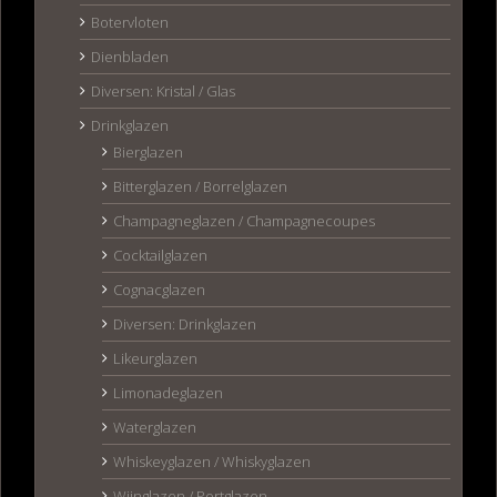
Botervloten
Dienbladen
Diversen: Kristal / Glas
Drinkglazen
Bierglazen
Bitterglazen / Borrelglazen
Champagneglazen / Champagnecoupes
Cocktailglazen
Cognacglazen
Diversen: Drinkglazen
Likeurglazen
Limonadeglazen
Waterglazen
Whiskeyglazen / Whiskyglazen
Wijnglazen / Portglazen