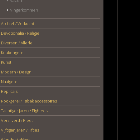
Vazen
Vingerkommen
Archief / Verkocht
Devotionalia / Religie
Diversen / Allerlei
Keukengerei
Kunst
Modern / Design
Naaigerei
Replica's
Rookgerei / Tabak accessoires
Tachtiger jaren / Eightees
Verzilverd / Pleet
Vijftiger jaren / Fifties
Wandelstokken