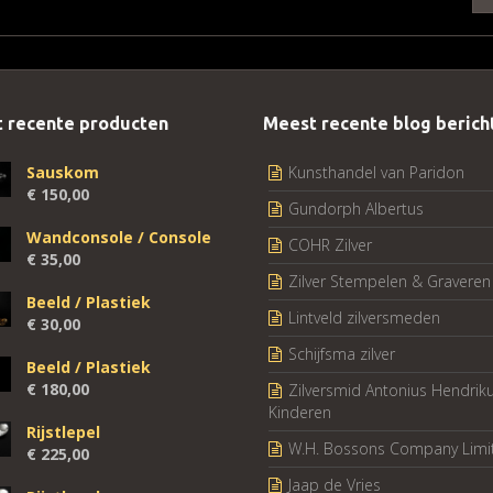
 recente producten
Meest recente blog berich
Sauskom
Kunsthandel van Paridon
€
150,00
Gundorph Albertus
Wandconsole / Console
COHR Zilver
€
35,00
Zilver Stempelen & Graveren
Beeld / Plastiek
Lintveld zilversmeden
€
30,00
Schijfsma zilver
Beeld / Plastiek
€
180,00
Zilversmid Antonius Hendrik
Kinderen
Rijstlepel
W.H. Bossons Company Limi
€
225,00
Jaap de Vries