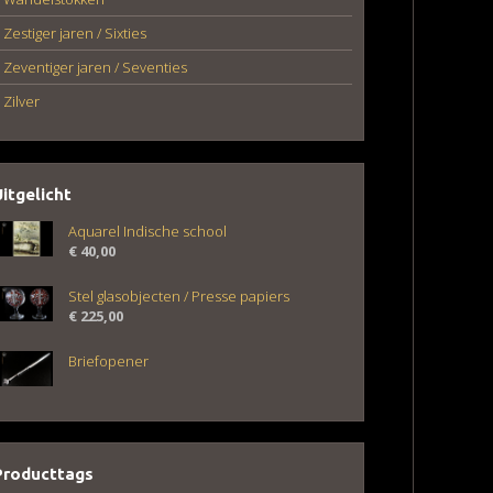
Zestiger jaren / Sixties
Zeventiger jaren / Seventies
Zilver
Uitgelicht
Aquarel Indische school
€
40,00
Stel glasobjecten / Presse papiers
€
225,00
Briefopener
Producttags