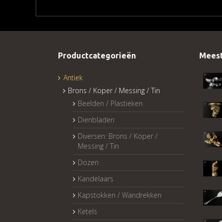
Productcategorieën
Meest
Antiek
Brons / Koper / Messing / Tin
Beelden / Plastieken
Dienbladen
Diversen: Brons / Koper /
Messing / Tin
Dozen
Kandelaars
Kapstokken / Wandrekken
Ketels