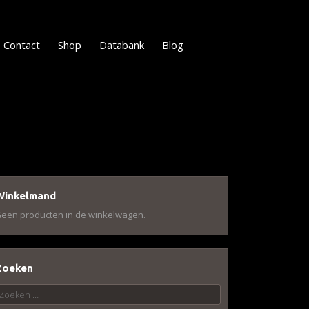
Contact
Shop
Databank
Blog
Winkelmand
een producten in de winkelwagen.
Zoeken
oeken
aar: