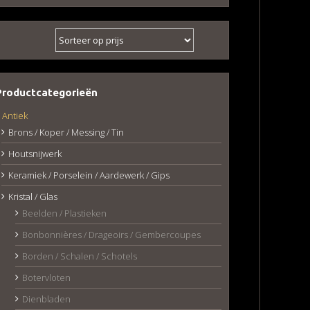
Productcategorieën
Antiek
Brons / Koper / Messing / Tin
Houtsnijwerk
Keramiek / Porselein / Aardewerk / Gips
Kristal / Glas
Beelden / Plastieken
Bonbonnières / Drageoirs / Gembercoupes
Borden / Schalen / Schotels
Botervloten
Dienbladen