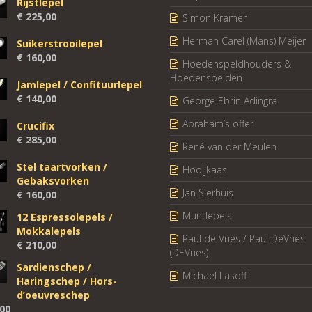
Rijstlepel
€
225,00
Simon Kramer
Herman Carel (Mans) Meijer
Suikerstrooilepel
€
160,00
Hoedenspeldhouders &
Hoedenspelden
Jamlepel / Confituurlepel
€
140,00
George Ebrin Adingra
Abraham’s offer
Crucifix
€
285,00
René van der Meulen
Stel taartvorken /
Hooijkaas
Gebaksvorken
Jan Sierhuis
€
160,00
Muntlepels
12 Espressolepels /
Mokkalepels
Paul de Vries / Paul DeVries
€
210,00
(DEVries)
Sardienschep /
Michael Lasoff
Haringschep / Hors-
d’oeuvreschep
00