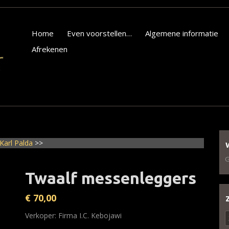
Home
Even voorstellen…
Algemene informatie
Afrekenen
Karl Palda
>>
G
Twaalf messenleggers
€
70,00
Z
Verkoper: Firma I.C. Kebojawi
n