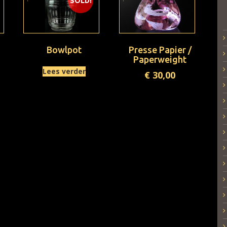
SOLD!
Bowlpot
Presse Papier /
Paperweight
Lees verder
€
30,00