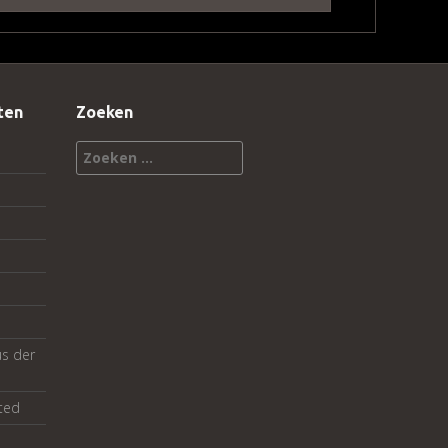
ten
Zoeken
Zoeken
naar:
us der
ted