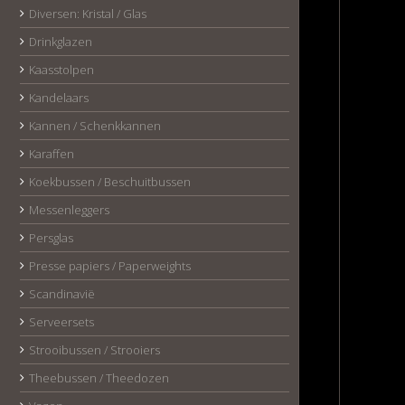
Diversen: Kristal / Glas
Drinkglazen
Kaasstolpen
Kandelaars
Kannen / Schenkkannen
Karaffen
Koekbussen / Beschuitbussen
Messenleggers
Persglas
Presse papiers / Paperweights
Scandinavië
Serveersets
Strooibussen / Strooiers
Theebussen / Theedozen