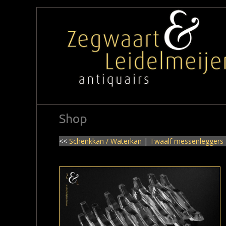
Shop
<<
Schenkkan / Waterkan
|
Twaalf messenleggers 