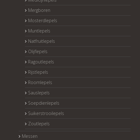
Mergboren
Mosterdlepels
Muntlepels
Natfruitlepels
Olijflepels
Ragoutlepels
Rijstlepels
Roomlepels
Sauslepels
Soepdienlepels
Suikerstrooilepels
Zoutlepels
Messen