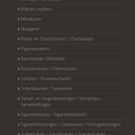
Matses snijders
Miniaturen
Naaigerei
Peper en Zoutstrooiers / Zoutvaatjes
Pijpenwroeters
Rammelaar / Rinkelbel
Rozenkransen / Paternosters
Scharen / Druivenscharen
Schenkkurken / Sierkurken
Servet- en Vingerdoekringen / Servetclips -
Servetkettingen
Sigarettenetuis / Sigarettenkokers
Signettenkettingen / Chatelaines / Horlogekettingen
Suikerbakjes / Kandijbakjes / Specerijbakjes