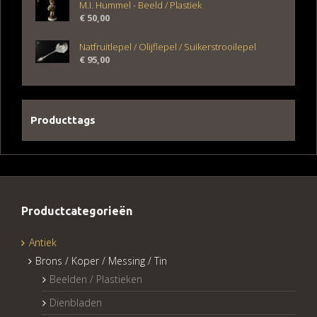
M.I. Hummel - Beeld / Plastiek
€
50,00
Natfruitlepel / Olijflepel / Suikerstrooilepel
€
95,00
Producttags
Productcategorieën
Antiek
Brons / Koper / Messing / Tin
Beelden / Plastieken
Dienbladen