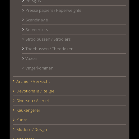
Persglas
Presse papiers / Paperweights
Scandinavië
Serveersets
Strooibussen / Strooiers
Theebussen / Theedozen
Vazen
Vingerkommen
Archief / Verkocht
Devotionalia / Religie
Diversen / Allerlei
Keukengerei
Kunst
Modern / Design
Naaigerei