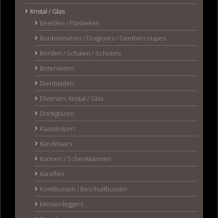
Kristal / Glas
Beelden / Plastieken
Bonbonnières / Drageoirs / Gembercoupes
Borden / Schalen / Schotels
Botervloten
Dienbladen
Diversen: Kristal / Glas
Drinkglazen
Kaasstolpen
Kandelaars
Kannen / Schenkkannen
Karaffen
Koekbussen / Beschuitbussen
Messenleggers