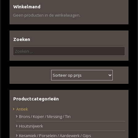
Winkelmand
Geen producten in de winkelwagen.
Zoeken
Zoeken
naar:
Productcategorieën
Antiek
Brons / Koper / Messing / Tin
Houtsnijwerk
Keramiek / Porselein / Aardewerk / Gips