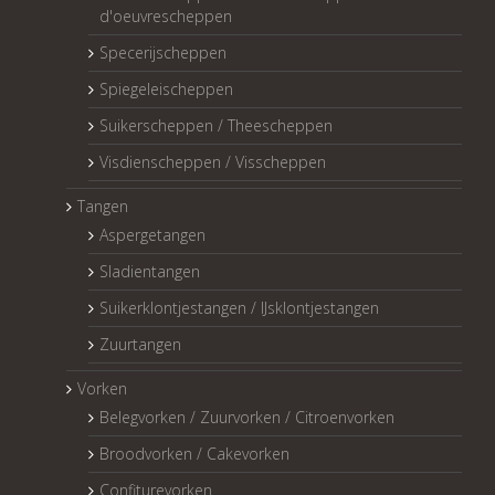
d'oeuvrescheppen
Specerijscheppen
Spiegeleischeppen
Suikerscheppen / Theescheppen
Visdienscheppen / Visscheppen
Tangen
Aspergetangen
Sladientangen
Suikerklontjestangen / IJsklontjestangen
Zuurtangen
Vorken
Belegvorken / Zuurvorken / Citroenvorken
Broodvorken / Cakevorken
Confiturevorken