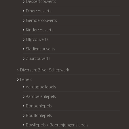
Dessertcouverts
Dinercouverts
Gembercouverts
Kindercouverts
Olijfcouverts
Sladiencouverts
Zuurcouverts
Diversen: Zilver Schepwerk
Lepels
Aardappellepels
Aardbeienlepels
Bonbonlepels
Bouillonlepels
Bowllepels / Boerenjongenslepels