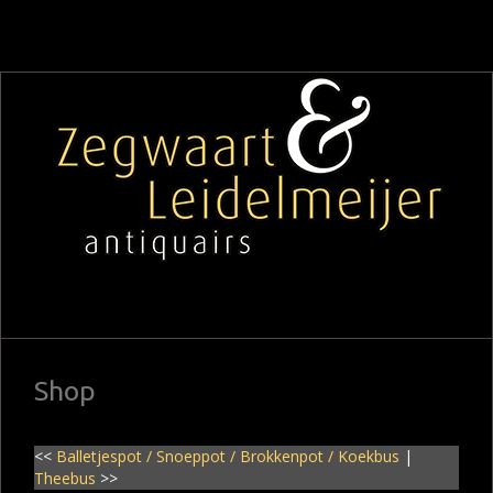
Shop
<<
Balletjespot / Snoeppot / Brokkenpot / Koekbus
|
Theebus
>>