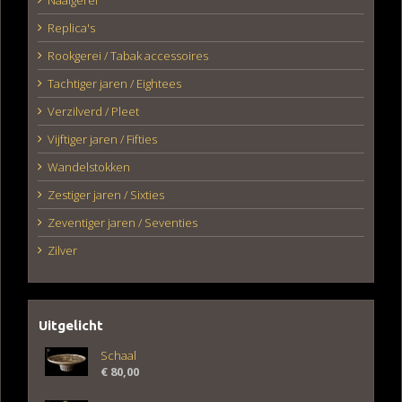
Replica's
Rookgerei / Tabak accessoires
Tachtiger jaren / Eightees
Verzilverd / Pleet
Vijftiger jaren / Fifties
Wandelstokken
Zestiger jaren / Sixties
Zeventiger jaren / Seventies
Zilver
Uitgelicht
Schaal
€
80,00