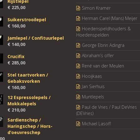
Rijstlepel
€
225,00
Simon Kramer
Herman Carel (Mans) Meijer
Suikerstrooilepel
€
160,00
Hoedenspeldhouders &
Hoedenspelden
Jamlepel / Confituurlepel
€
140,00
George Ebrin Adingra
Abraham’s offer
Crucifix
€
285,00
René van der Meulen
Stel taartvorken /
Hooijkaas
Gebaksvorken
Jan Sierhuis
€
160,00
Muntlepels
12 Espressolepels /
Mokkalepels
Paul de Vries / Paul DeVries
€
210,00
(DEVries)
Sardienschep /
Michael Lasoff
Haringschep / Hors-
d’oeuvreschep
00