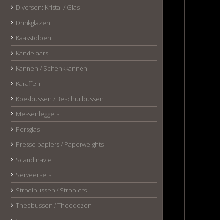
Diversen: Kristal / Glas
Drinkglazen
Kaasstolpen
Kandelaars
Kannen / Schenkkannen
Karaffen
Koekbussen / Beschuitbussen
Messenleggers
Persglas
Presse papiers / Paperweights
Scandinavië
Serveersets
Strooibussen / Strooiers
Theebussen / Theedozen