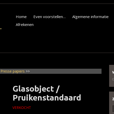
Home
Even voorstellen…
Algemene informatie
Afrekenen
/ Presse papiers
>>
G
Glasobject /
Pruikenstandaard
Z
VERKOCHT
n