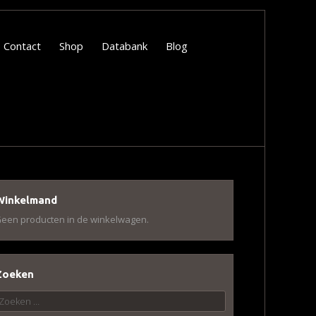
Contact
Shop
Databank
Blog
Winkelmand
een producten in de winkelwagen.
Zoeken
oeken
aar: