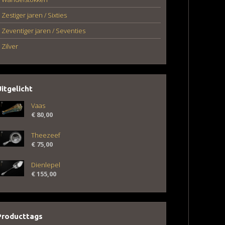
Zestiger jaren / Sixties
Zeventiger jaren / Seventies
Zilver
Uitgelicht
Vaas
€
80,00
Theezeef
€
75,00
Dienlepel
€
155,00
Producttags