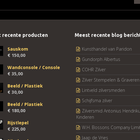
 recente producten
Meest recente blog berich
Sauskom
Kunsthandel van Paridon
€
150,00
Gundorph Albertus
Wandconsole / Console
COHR Zilver
€
35,00
Zilver Stempelen & Graveren
Beeld / Plastiek
Lintveld zilversmeden
€
30,00
Schijfsma zilver
Beeld / Plastiek
€
180,00
Zilversmid Antonius Hendrik
Kinderen
Rijstlepel
W.H. Bossons Company Limi
€
225,00
Jaap de Vries