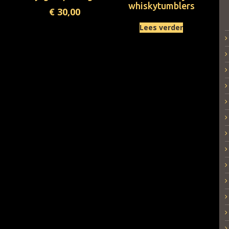
whiskytumblers
€
30,00
Lees verder