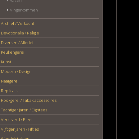
Vazen
Vingerkommen
Archief / Verkocht
Devotionalia / Religie
Diversen / Allerlei
Keukengerei
Kunst
Modern / Design
Naaigerei
Replica's
Rookgerei / Tabak accessoires
Tachtiger jaren / Eightees
Verzilverd / Pleet
Vijftiger jaren / Fifties
Wandelstokken