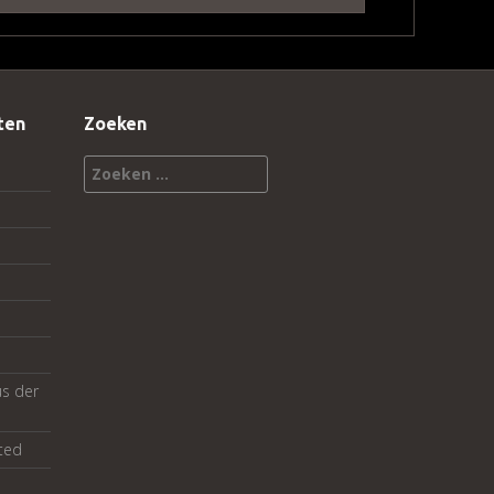
ten
Zoeken
Zoeken
naar:
us der
ted