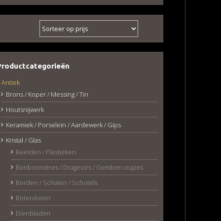
Productcategorieën
Antiek
Brons / Koper / Messing / Tin
Houtsnijwerk
Keramiek / Porselein / Aardewerk / Gips
Kristal / Glas
Beelden / Plastieken
Bonbonnières / Drageoirs / Gembercoupes
Borden / Schalen / Schotels
Botervloten
Dienbladen