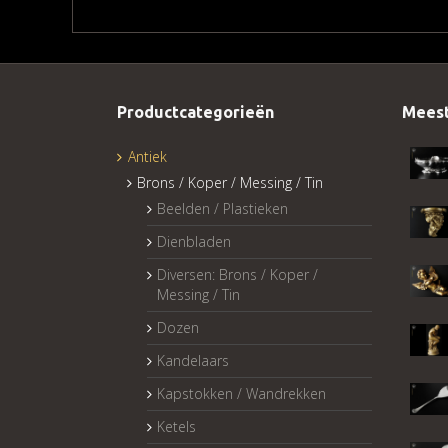
Productcategorieën
Meest
Antiek
Brons / Koper / Messing / Tin
Beelden / Plastieken
Dienbladen
Diversen: Brons / Koper /
Messing / Tin
Dozen
Kandelaars
Kapstokken / Wandrekken
Ketels