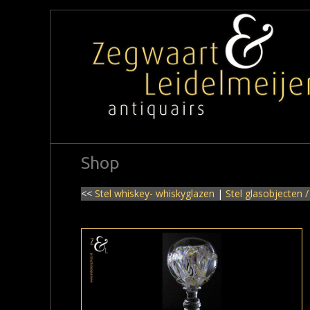
Shop
<<
Stel whiskey- whiskyglazen
|
Stel glasobjecten 