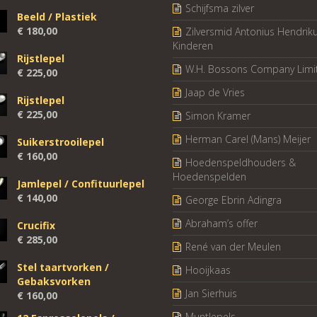
Schijfsma zilver
Beeld / Plastiek
€
180,00
Zilversmid Antonius Hendrik
Kinderen
Rijstlepel
W.H. Bossons Company Limi
€
225,00
Jaap de Vries
Rijstlepel
€
225,00
Simon Kramer
Herman Carel (Mans) Meijer
Suikerstrooilepel
€
160,00
Hoedenspeldhouders &
Hoedenspelden
Jamlepel / Confituurlepel
€
140,00
George Ebrin Adingra
Abraham’s offer
Crucifix
€
285,00
René van der Meulen
Stel taartvorken /
Hooijkaas
Gebaksvorken
Jan Sierhuis
€
160,00
Muntlepels