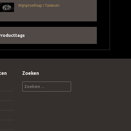
Wijnproefnap / Tastevin
Producttags
ten
Zoeken
Zoeken
naar: