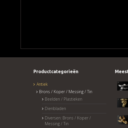
Productcategorieën
Meest
Antiek
Brons / Koper / Messing / Tin
Beelden / Plastieken
Dienbladen
Diversen: Brons / Koper /
Messing / Tin