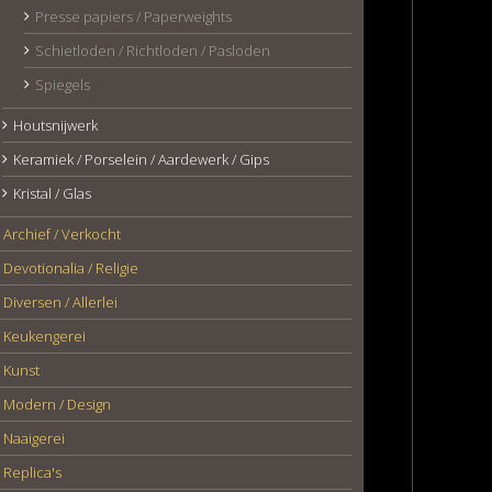
Presse papiers / Paperweights
Schietloden / Richtloden / Pasloden
Spiegels
Houtsnijwerk
Keramiek / Porselein / Aardewerk / Gips
Kristal / Glas
Archief / Verkocht
Devotionalia / Religie
Diversen / Allerlei
Keukengerei
Kunst
Modern / Design
Naaigerei
Replica's