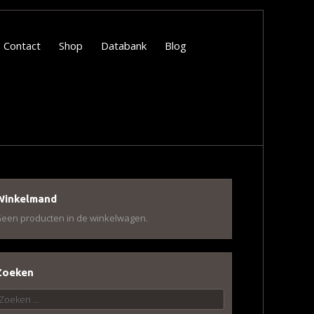
Contact
Shop
Databank
Blog
Winkelmand
een producten in de winkelwagen.
Zoeken
oeken
aar: