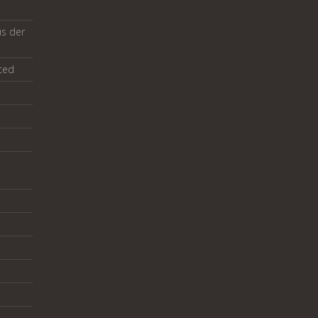
us der
ted