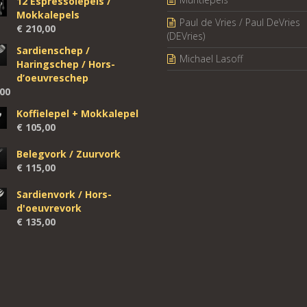
12 Espressolepels /
Mokkalepels
Paul de Vries / Paul DeVries
€
210,00
(DEVries)
Sardienschep /
Michael Lasoff
Haringschep / Hors-
d’oeuvreschep
00
Koffielepel + Mokkalepel
€
105,00
Belegvork / Zuurvork
€
115,00
Sardienvork / Hors-
d'oeuvrevork
€
135,00