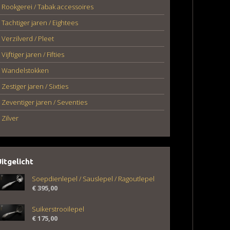
Rookgerei / Tabak accessoires
Tachtiger jaren / Eightees
Verzilverd / Pleet
Vijftiger jaren / Fifties
Wandelstokken
Zestiger jaren / Sixties
Zeventiger jaren / Seventies
Zilver
Uitgelicht
Soepdienlepel / Sauslepel / Ragoutlepel
€
395,00
Suikerstrooilepel
€
175,00