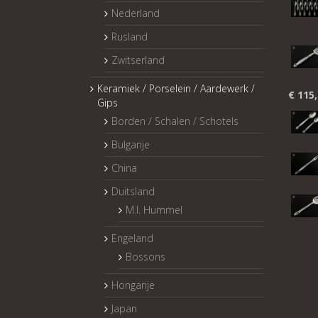
Nederland
Rusland
Zwitserland
Keramiek / Porselein / Aardewerk /
€
115,
Gips
Borden / Schalen / Schotels
Bulgarije
China
Duitsland
M.I. Hummel
Engeland
Bossons
Hongarije
Japan