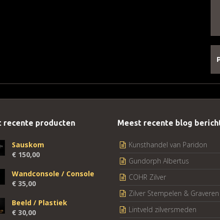
 recente producten
Meest recente blog berich
Sauskom
Kunsthandel van Paridon
€
150,00
Gundorph Albertus
Wandconsole / Console
COHR Zilver
€
35,00
Zilver Stempelen & Graveren
Beeld / Plastiek
Lintveld zilversmeden
€
30,00