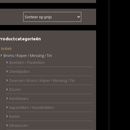
Productcategorieën
Antiek
Brons / Koper / Messing / Tin
Beelden / Plastieken
Dienbladen
Diversen: Brons / Koper / Messing / Tin
Dozen
Kandelaars
Kapstokken / Wandrekken
Ketels
Miniaturen