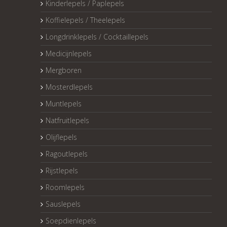
Kinderlepels / Paplepels
Koffielepels / Theelepels
Longdrinklepels / Cocktaillepels
Medicijnlepels
Mergboren
Mosterdlepels
Muntlepels
Natfruitlepels
Olijflepels
Ragoutlepels
Rijstlepels
Roomlepels
Sauslepels
Soepdienlepels