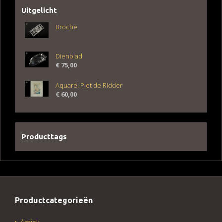
Uitgelicht
Broche
Dienblad
€
75,00
Aquarel Piet de Ridder
€
60,00
Producttags
Productcategorieën