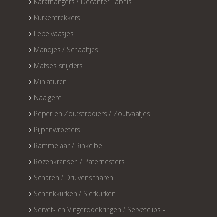
Karafhangers / Decanter Labels
Kurkentrekkers
Lepelvaasjes
Mandjes / Schaaltjes
Matses snijders
Miniaturen
Naaigerei
Peper en Zoutstrooiers / Zoutvaatjes
Pijpenwroeters
Rammelaar / Rinkelbel
Rozenkransen / Paternosters
Scharen / Druivenscharen
Schenkkurken / Sierkurken
Servet- en Vingerdoekringen / Servetclips -