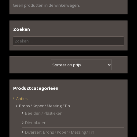
Geen producten in de winkelwagen.
Zoeken
Zoeken
naar:
Productcategorieën
Antiek
Brons / Koper / Messing / Tin
Beelden / Plastieken
Dienbladen
Diversen: Brons / Koper / Messing / Tin