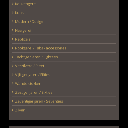
Keukengerei
Kunst
Modern / Design
Naaigerei
Replica's
Rookgerei / Tabak accessoires
Tachtiger jaren / Eightees
Verzilverd / Pleet
Vijftiger jaren / Fifties
Wandelstokken
Zestiger jaren / Sixties
Zeventiger jaren / Seventies
Zilver