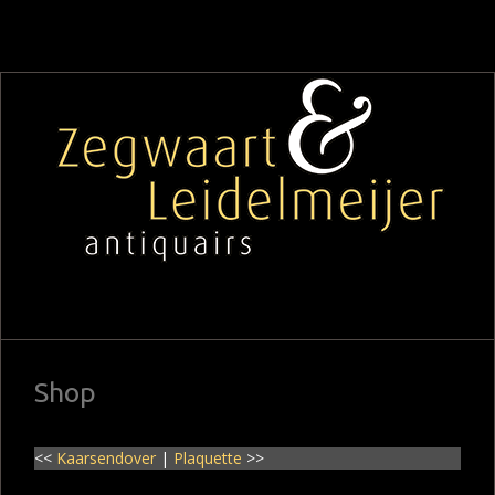
Shop
<<
Kaarsendover
|
Plaquette
>>