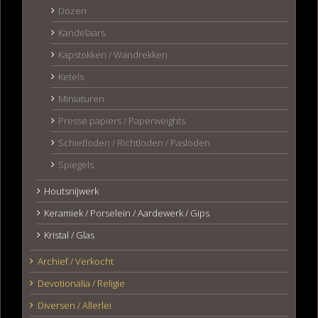
Dozen
Kandelaars
Kapstokken / Wandrekken
Ketels
Miniaturen
Presse papiers / Paperweights
Schietloden / Richtloden / Pasloden
Spiegels
Houtsnijwerk
Keramiek / Porselein / Aardewerk / Gips
Kristal / Glas
Archief / Verkocht
Devotionalia / Religie
Diversen / Allerlei