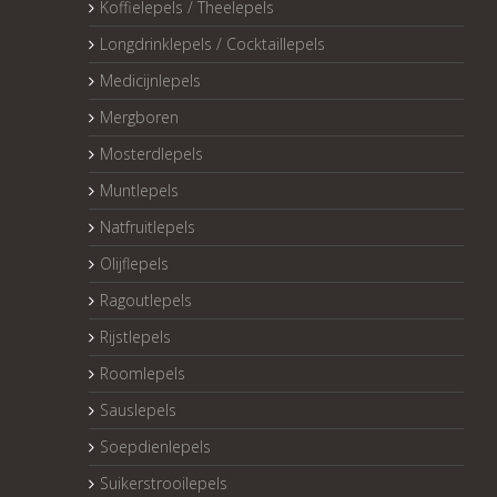
Koffielepels / Theelepels
Longdrinklepels / Cocktaillepels
Medicijnlepels
Mergboren
Mosterdlepels
Muntlepels
Natfruitlepels
Olijflepels
Ragoutlepels
Rijstlepels
Roomlepels
Sauslepels
Soepdienlepels
Suikerstrooilepels