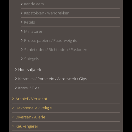
Kandelaars
Kapstokken / Wandrekken
Ketels
Miniaturen
Presse papiers / Paperweights
Schietloden / Richtloden / Pasloden
Spiegels
Houtsnijwerk
Keramiek / Porselein / Aardewerk / Gips
Kristal / Glas
Archief / Verkocht
Devotionalia / Religie
Diversen / Allerlei
Keukengerei