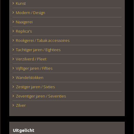
Kunst
Modern / Design
Naaigerei
Replica's
Rookgerei / Tabak accessoires
Tachtiger jaren / Eightees
Verzilverd / Pleet
Vijftiger jaren / Fifties
Wandelstokken
Zestiger jaren / Sixties
Zeventiger jaren / Seventies
Zilver
Uitgelicht