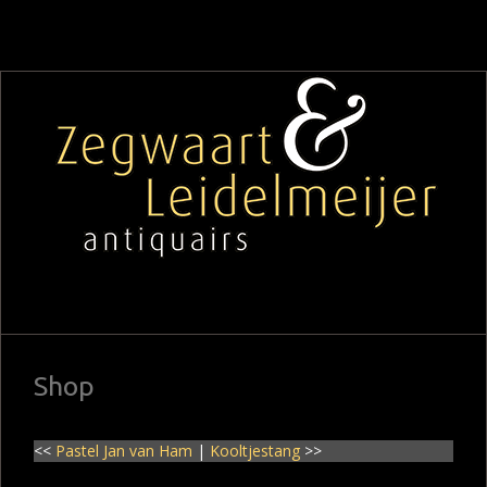
Shop
<<
Pastel Jan van Ham
|
Kooltjestang
>>