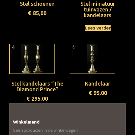
Stel schoenen
Stel miniatuur
tuinvazen /
€
85,00
kandelaars
Lees verder
Stel kandelaars “The
Kandelaar
Diamond Prince”
€
95,00
€
295,00
Winkelmand
Geen producten in de winkelwagen.