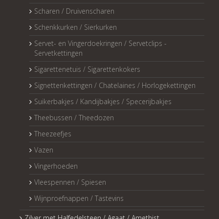
Scharen / Druivenscharen
Schenkkurken / Sierkurken
Servet- en Vingerdoekringen / Servetclips -
Servetkettingen
Sigarettenetuis / Sigarettenkokers
Signettenkettingen / Chatelaines / Horlogekettingen
Suikerbakjes / Kandijbakjes / Specerijbakjes
Theebussen / Theedozen
Theezeefjes
Vazen
Vingerhoeden
Vleespennen / Spiesen
Wijnproefnappen / Tastevins
Zilver met Halfedelsteen / Agaat / Amethist