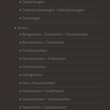
Sladientangen
Suikerklontjestangen / IJsklontjestangen
Zuurtangen
Vorken
Belegvorken / Zuurvorken / Citroenvorken
Broodvorken / Cakevorken
Confiturevorken
Dessertvorken / Fruitvorken
Gembervorken
Haringvorken
Hors-d'oeuvrevorken
Kreeftvorken / Kreefthaken
Sardienvorken / Sardinevorken
Taartvorken / Gebaksvorken