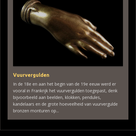
Vuurvergulden
In de 18e en aan het begin van de 19e eeuw werd er
vooral in Frankrijk het vuurvergulden toegepast, denk
bijvoorbeeld aan beelden, klokken, pendules,
kandelaars en de grote hoeveelheid van vuurvergulde
bronzen monturen op...