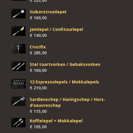
€
225,00
Suikerstrooilepel
€
160,00
Jamlepel / Confituurlepel
€
140,00
Crucifix
€
285,00
Stel taartvorken / Gebaksvorken
€
160,00
12 Espressolepels / Mokkalepels
€
210,00
Sardienschep / Haringschep / Hors-
d’oeuvreschep
€
115,00
Koffielepel + Mokkalepel
€
105,00