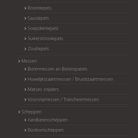
Roomlepels
Sauslepels
Soepdienlepels
Suikerstrooilepels
Zoutlepels
Messen
Botermessen en Boterspatels
Huwelijkstaartmessen / Bruidstaartmessen
Matses snijders
Voorsnijmessen / Trancheermessen
Scheppen
Aardbeienscheppen
Bonbonscheppen