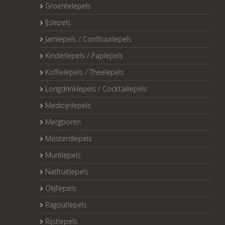
Groentelepels
IJslepels
Jamlepels / Confituurlepels
Kinderlepels / Paplepels
Koffielepels / Theelepels
Longdrinklepels / Cocktaillepels
Medicijnlepels
Mergboren
Mosterdlepels
Muntlepels
Natfruitlepels
Olijflepels
Ragoutlepels
Rijstlepels