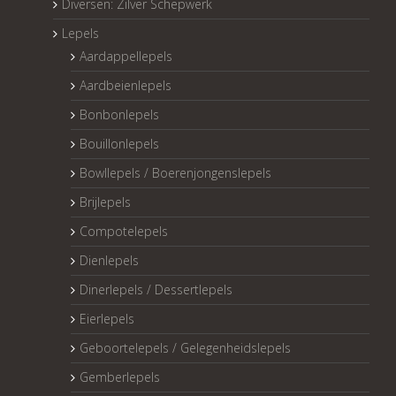
Diversen: Zilver Schepwerk
Lepels
Aardappellepels
Aardbeienlepels
Bonbonlepels
Bouillonlepels
Bowllepels / Boerenjongenslepels
Brijlepels
Compotelepels
Dienlepels
Dinerlepels / Dessertlepels
Eierlepels
Geboortelepels / Gelegenheidslepels
Gemberlepels