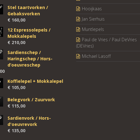
Stel taartvorken /
Hooijkaas
Gebaksvorken
Jan Sierhuis
€
160,00
Muntlepels
12 Espressolepels /
Mokkalepels
Paul de Vries / Paul DeVries
€
210,00
(DEVries)
Sardienschep /
Michael Lasoff
Haringschep / Hors-
d’oeuvreschep
00
Koffielepel + Mokkalepel
€
105,00
Belegvork / Zuurvork
€
115,00
Sardienvork / Hors-
d'oeuvrevork
€
135,00