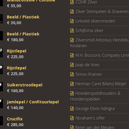
COHR Zilver
€
35,00
Zilver Stempelen & Graveren
Beeld / Plastiek
Lintveld zilversmeden
€
30,00
Schijfsma zilver
Beeld / Plastiek
€
180,00
Zilversmid Antonius Hendrik
Kinderen
Rijstlepel
W.H. Bossons Company Limi
€
225,00
Jaap de Vries
Rijstlepel
€
225,00
Simon Kramer
Herman Carel (Mans) Meijer
Suikerstrooilepel
€
160,00
Hoedenspeldhouders &
Hoedenspelden
Jamlepel / Confituurlepel
€
140,00
George Ebrin Adingra
Abraham’s offer
Crucifix
€
285,00
René van der Meulen