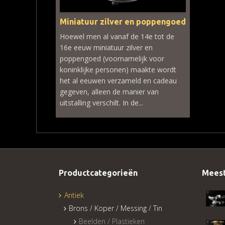
Miniatuur zilver en poppengoed
Hoewel men al vanaf de 14e tot de
16e eeuw miniatuur zilver en
poppengoed (voornamelijk voor
koninklijke personen) maakte wordt
het al eeuwen verzameld en cadeau
gegeven, alleen de manier van
uitstalling verschilt. In de...
Productcategorieën
Meest
Antiek
Brons / Koper / Messing / Tin
Beelden / Plastieken