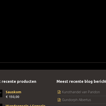
 recente producten
Meest recente blog berich
Sauskom
Kunsthandel van Paridon
€
150,00
Gundorph Albertus
Wandconsole / Console