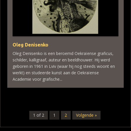
Oleg Denisenko
Oleg Denisenko is een beroemd Oekraïense graficus,
schilder, kalligraaf, auteur en beeldhouwer. Hij werd
geboren in 1961 in Lviv (waar hij nog steeds woont en
werkt) en studeerde kunst aan de Oekraïense
Academie voor grafische...
1 of 2
1
2
Volgende »