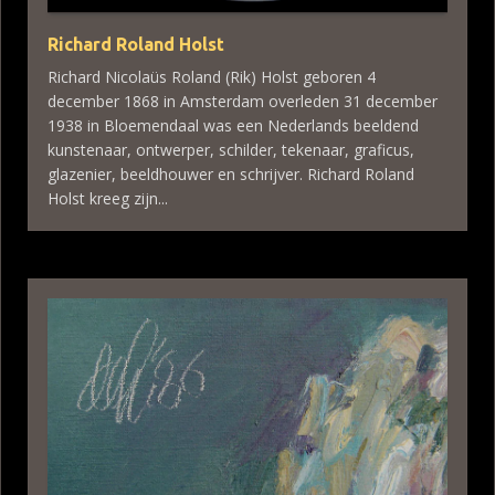
Richard Roland Holst
Richard Nicolaüs Roland (Rik) Holst geboren 4
december 1868 in Amsterdam overleden 31 december
1938 in Bloemendaal was een Nederlands beeldend
kunstenaar, ontwerper, schilder, tekenaar, graficus,
glazenier, beeldhouwer en schrijver. Richard Roland
Holst kreeg zijn...