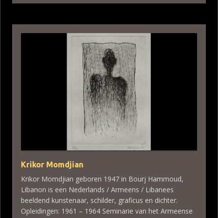
Krikor Momdjian
Krikor Momdjian geboren 1947 in Bourj Hammoud,
Libanon is een Nederlands / Armeens / Libanees
beeldend kunstenaar, schilder, graficus en dichter.
Opleidingen: 1961 – 1964 Seminarie van het Armeense