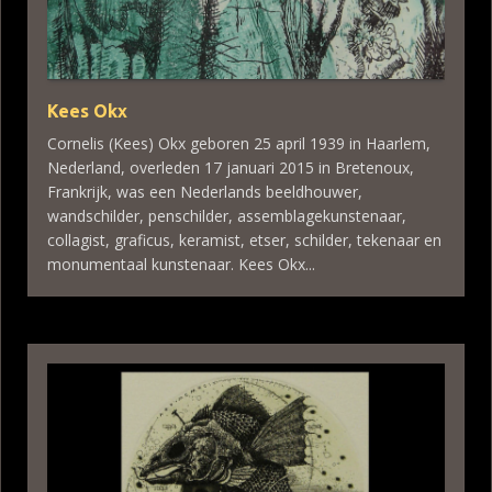
Kees Okx
Cornelis (Kees) Okx geboren 25 april 1939 in Haarlem,
Nederland, overleden 17 januari 2015 in Bretenoux,
Frankrijk, was een Nederlands beeldhouwer,
wandschilder, penschilder, assemblagekunstenaar,
collagist, graficus, keramist, etser, schilder, tekenaar en
monumentaal kunstenaar. Kees Okx...