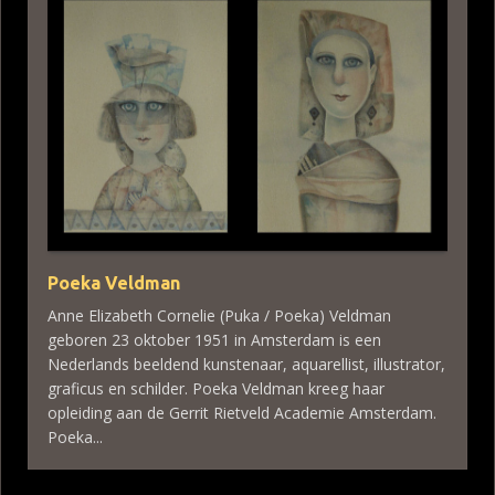
Poeka Veldman
Anne Elizabeth Cornelie (Puka / Poeka) Veldman
geboren 23 oktober 1951 in Amsterdam is een
Nederlands beeldend kunstenaar, aquarellist, illustrator,
graficus en schilder. Poeka Veldman kreeg haar
opleiding aan de Gerrit Rietveld Academie Amsterdam.
Poeka...