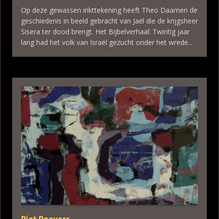
Op deze gewassen inkttekening heeft Theo Daamen de
geschiedenis in beeld gebracht van Jaël die de krijgsheer
Sisera ter dood brengt. Het Bijbelverhaal: Twintig jaar
lang had het volk van Israël gezucht onder het wrede...
Piet Roovers