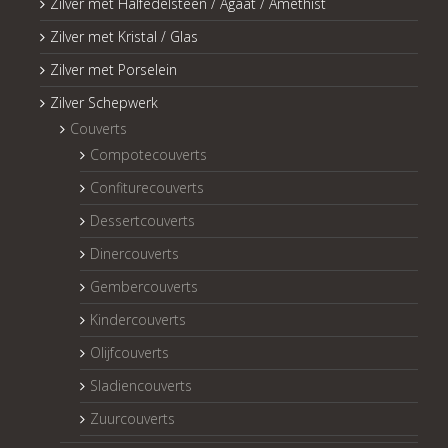
Zilver met Halfedelsteen / Agaat / Amethist
Zilver met Kristal / Glas
Zilver met Porselein
Zilver Schepwerk
Couverts
Compotecouverts
Confiturecouverts
Dessertcouverts
Dinercouverts
Gembercouverts
Kindercouverts
Olijfcouverts
Sladiencouverts
Zuurcouverts