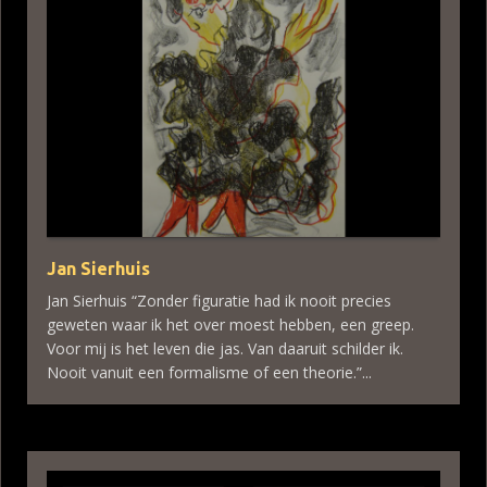
Jan Sierhuis
Jan Sierhuis “Zonder figuratie had ik nooit precies
geweten waar ik het over moest hebben, een greep.
Voor mij is het leven die jas. Van daaruit schilder ik.
Nooit vanuit een formalisme of een theorie.”...