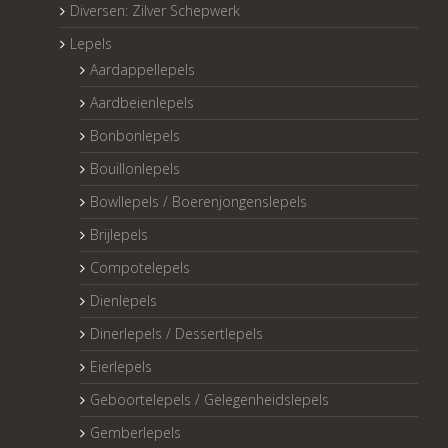
Diversen: Zilver Schepwerk
Lepels
Aardappellepels
Aardbeienlepels
Bonbonlepels
Bouillonlepels
Bowllepels / Boerenjongenslepels
Brijlepels
Compotelepels
Dienlepels
Dinerlepels / Dessertlepels
Eierlepels
Geboortelepels / Gelegenheidslepels
Gemberlepels