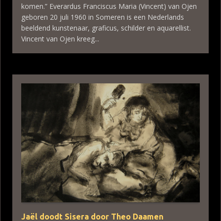
komen.” Everardus Franciscus Maria (Vincent) van Ojen
geboren 20 juli 1960 in Someren is een Nederlands
beeldend kunstenaar, graficus, schilder en aquarellist.
Vincent van Ojen kreeg...
Jaël doodt Sisera door Theo Daamen