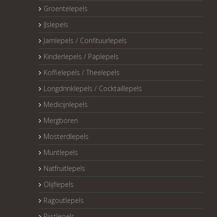
Groentelepels
IJslepels
Jamlepels / Confituurlepels
Kinderlepels / Paplepels
Koffielepels / Theelepels
Longdrinklepels / Cocktaillepels
Medicijnlepels
Mergboren
Mosterdlepels
Muntlepels
Natfruitlepels
Olijflepels
Ragoutlepels
Rijstlepels