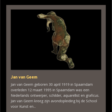
Jan van Geem
Jan van Geem geboren 30 april 1919 in Spaarndam
overleden 12 maart 1995 in Spaarndam was een
Nederlands ontwerper, schilder, aquarellist en graficus.
Jan van Geem kreeg zijn avondopleiding bij de School
voor Kunst en...