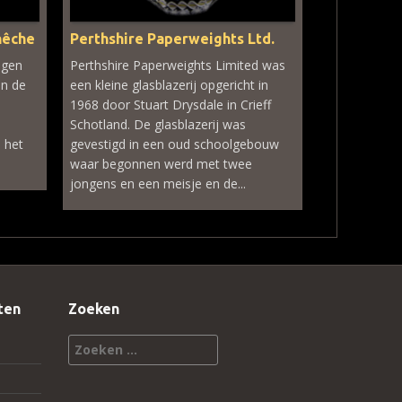
nêche
Perthshire Paperweights Ltd.
egen
Perthshire Paperweights Limited was
in de
een kleine glasblazerij opgericht in
1968 door Stuart Drysdale in Crieff
Schotland. De glasblazerij was
 het
gevestigd in een oud schoolgebouw
waar begonnen werd met twee
jongens en een meisje en de...
ten
Zoeken
Zoeken
naar: