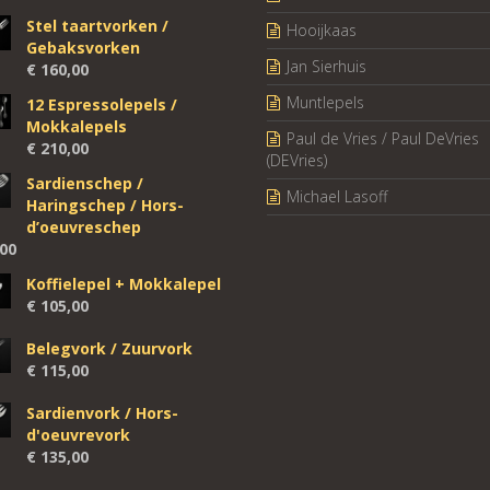
Stel taartvorken /
Hooijkaas
Gebaksvorken
Jan Sierhuis
€
160,00
Muntlepels
12 Espressolepels /
Mokkalepels
Paul de Vries / Paul DeVries
€
210,00
(DEVries)
Sardienschep /
Michael Lasoff
Haringschep / Hors-
d’oeuvreschep
00
Koffielepel + Mokkalepel
€
105,00
Belegvork / Zuurvork
€
115,00
Sardienvork / Hors-
d'oeuvrevork
€
135,00