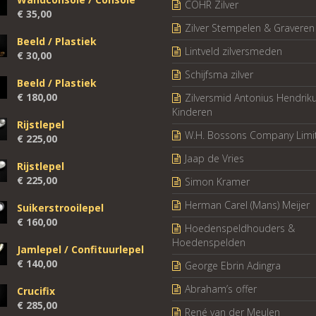
COHR Zilver
€
35,00
Zilver Stempelen & Graveren
Beeld / Plastiek
Lintveld zilversmeden
€
30,00
Schijfsma zilver
Beeld / Plastiek
€
180,00
Zilversmid Antonius Hendrik
Kinderen
Rijstlepel
W.H. Bossons Company Limi
€
225,00
Jaap de Vries
Rijstlepel
€
225,00
Simon Kramer
Herman Carel (Mans) Meijer
Suikerstrooilepel
€
160,00
Hoedenspeldhouders &
Hoedenspelden
Jamlepel / Confituurlepel
€
140,00
George Ebrin Adingra
Abraham’s offer
Crucifix
€
285,00
René van der Meulen