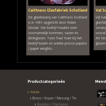
Caithness Glasfabriek Schotland
Val S
De glasblazerij van Caithness Scotland
Val Sa
is in 1961 opgericht door Robin
glasfa
Sinclair. Het bedrijf maakte toen
Serain
voornamelijk kommen, vazen en
vooral
drinkglazen. Toen Paul Ysart bij het
Art No
bedrijf kwam en unieke presse papiers
glazen 
/ paper weights...
Productcategorieën
Meest
Antiek
Brons / Koper / Messing / Tin
Beelden / Plastieken