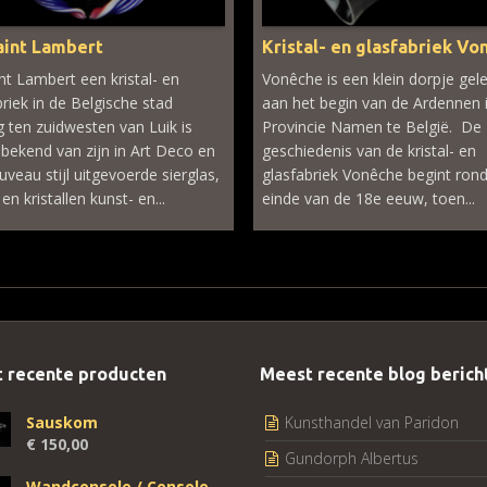
aint Lambert
Kristal- en glasfabriek Vo
int Lambert een kristal- en
Vonêche is een klein dorpje gel
briek in de Belgische stad
aan het begin van de Ardennen 
g ten zuidwesten van Luik is
Provincie Namen te België. De
 bekend van zijn in Art Deco en
geschiedenis van de kristal- en
uveau stijl uitgevoerde sierglas,
glasfabriek Vonêche begint rond
en kristallen kunst- en...
einde van de 18e eeuw, toen...
 recente producten
Meest recente blog berich
Sauskom
Kunsthandel van Paridon
€
150,00
Gundorph Albertus
Wandconsole / Console