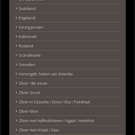
Duitsland
Engeland
Georg Jensen
Indonesië
Rusland
Scandinavië
Sieraden
Verenigde Staten van Amerika
Zilver 18e eeuw
Zilver Groot
Zilver in Cassette / Doos / Etui / Foedraal
Zilver Klein
Zilver met Halfedelsteen / Agaat / Amethist
Zilver met Kristal / Glas