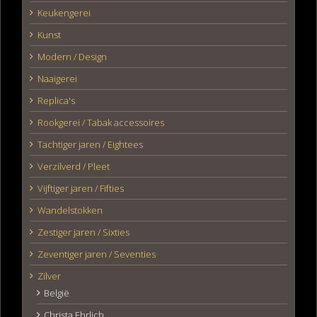
Keukengerei
Kunst
Modern / Design
Naaigerei
Replica's
Rookgerei / Tabak accessoires
Tachtiger jaren / Eightees
Verzilverd / Pleet
Vijftiger jaren / Fifties
Wandelstokken
Zestiger jaren / Sixties
Zeventiger jaren / Seventies
Zilver
België
Christa Ehrlich