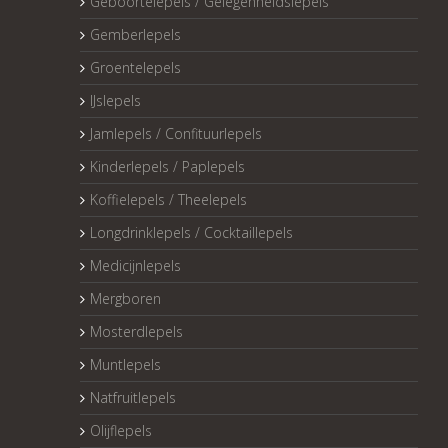
Geboortelepels / Gelegenheidslepels
Gemberlepels
Groentelepels
IJslepels
Jamlepels / Confituurlepels
Kinderlepels / Paplepels
Koffielepels / Theelepels
Longdrinklepels / Cocktaillepels
Medicijnlepels
Mergboren
Mosterdlepels
Muntlepels
Natfruitlepels
Olijflepels