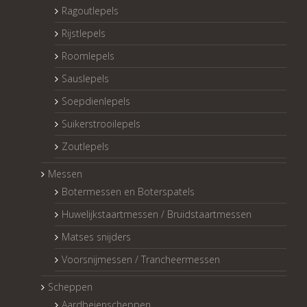
Ragoutlepels
Rijstlepels
Roomlepels
Sauslepels
Soepdienlepels
Suikerstrooilepels
Zoutlepels
Messen
Botermessen en Boterspatels
Huwelijkstaartmessen / Bruidstaartmessen
Matses snijders
Voorsnijmessen / Trancheermessen
Scheppen
Aardbeienscheppen