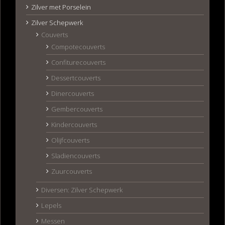
Zilver met Porselein
Zilver Schepwerk
Couverts
Compotecouverts
Confiturecouverts
Dessertcouverts
Dinercouverts
Gembercouverts
Kindercouverts
Olijfcouverts
Sladiencouverts
Zuurcouverts
Diversen: Zilver Schepwerk
Lepels
Messen