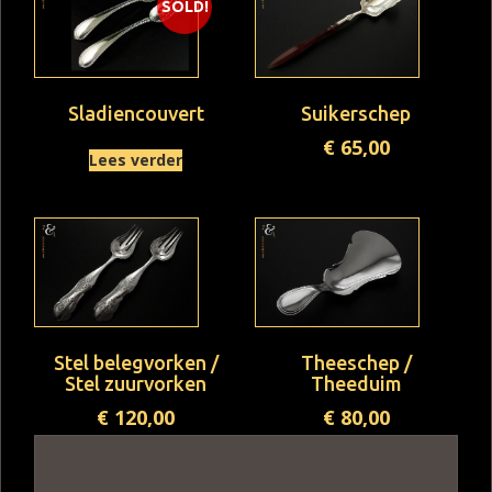
SOLD!
Sladiencouvert
Suikerschep
€
65,00
Lees verder
Stel belegvorken /
Theeschep /
Stel zuurvorken
Theeduim
€
120,00
€
80,00