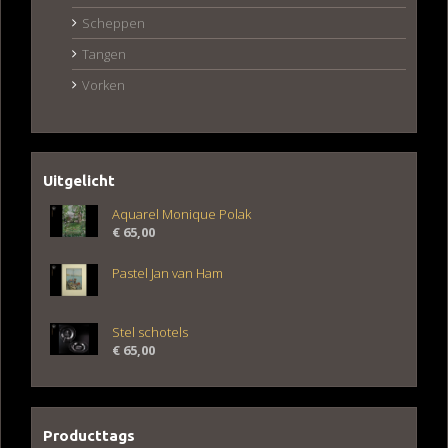
Scheppen
Tangen
Vorken
Uitgelicht
Aquarel Monique Polak
€
65,00
Pastel Jan van Ham
Stel schotels
€
65,00
Producttags