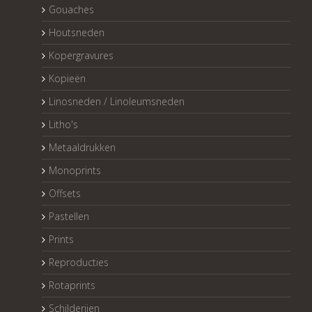
Gouaches
Houtsneden
Kopergravures
Kopieën
Linosneden / Linoleumsneden
Litho's
Metaaldrukken
Monoprints
Offsets
Pastellen
Prints
Reproducties
Rotaprints
Schilderijen