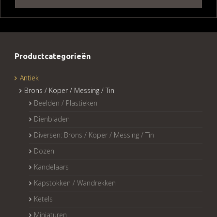
Productcategorieën
Antiek
Brons / Koper / Messing / Tin
Beelden / Plastieken
Dienbladen
Diversen: Brons / Koper / Messing / Tin
Dozen
Kandelaars
Kapstokken / Wandrekken
Ketels
Miniaturen