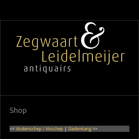
Shop
<<
Visdienschep / Visschep
|
Sladientang
>>