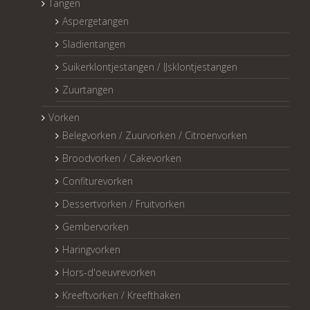
Tangen
Aspergetangen
Sladientangen
Suikerklontjestangen / IJsklontjestangen
Zuurtangen
Vorken
Belegvorken / Zuurvorken / Citroenvorken
Broodvorken / Cakevorken
Confiturevorken
Dessertvorken / Fruitvorken
Gembervorken
Haringvorken
Hors-d'oeuvrevorken
Kreeftvorken / Kreefthaken