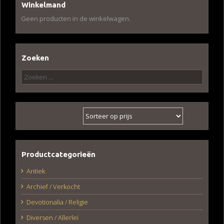
Winkelmand
Geen producten in de winkelwagen.
Zoeken
Zoeken
naar:
Productcategorieën
Antiek
Archief / Verkocht
Devotionalia / Religie
Diversen / Allerlei