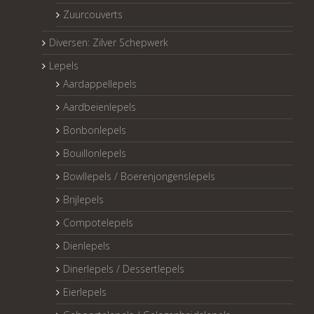
Zuurcouverts
Diversen: Zilver Schepwerk
Lepels
Aardappellepels
Aardbeienlepels
Bonbonlepels
Bouillonlepels
Bowllepels / Boerenjongenslepels
Brijlepels
Compotelepels
Dienlepels
Dinerlepels / Dessertlepels
Eierlepels