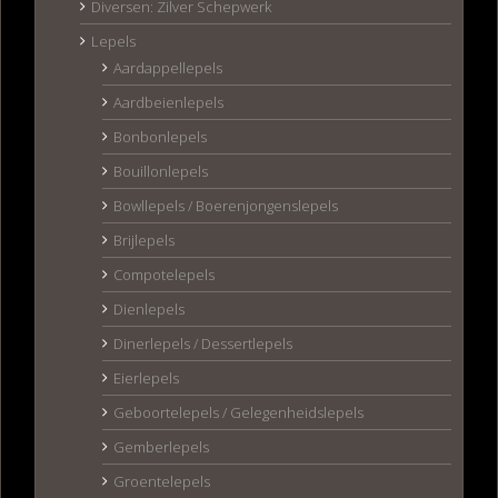
Diversen: Zilver Schepwerk
Lepels
Aardappellepels
Aardbeienlepels
Bonbonlepels
Bouillonlepels
Bowllepels / Boerenjongenslepels
Brijlepels
Compotelepels
Dienlepels
Dinerlepels / Dessertlepels
Eierlepels
Geboortelepels / Gelegenheidslepels
Gemberlepels
Groentelepels