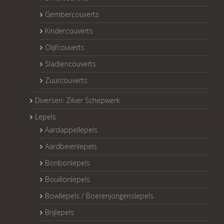
Gembercouverts
Kindercouverts
Olijfcouverts
Sladiencouverts
Zuurcouverts
Diversen: Zilver Schepwerk
Lepels
Aardappellepels
Aardbeienlepels
Bonbonlepels
Bouillonlepels
Bowllepels / Boerenjongenslepels
Brijlepels