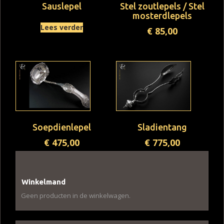
Sauslepel
Stel zoutlepels / Stel
mosterdlepels
Lees verder
€
85,00
Soepdienlepel
Sladientang
€
475,00
€
775,00
Winkelmand
Geen producten in de winkelwagen.