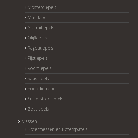
Mosterdlepels
Muntlepels
Natfruitlepels
Olijflepels
Ragoutlepels
Rijstlepels
Roomlepels
Sauslepels
Soepdienlepels
Suikerstrooilepels
Zoutlepels
Messen
Botermessen en Boterspatels