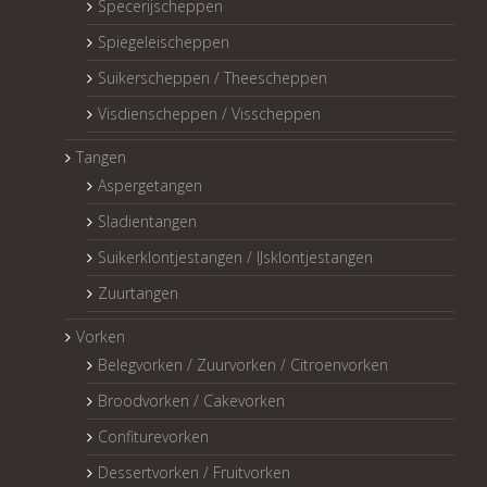
Specerijscheppen
Spiegeleischeppen
Suikerscheppen / Theescheppen
Visdienscheppen / Visscheppen
Tangen
Aspergetangen
Sladientangen
Suikerklontjestangen / IJsklontjestangen
Zuurtangen
Vorken
Belegvorken / Zuurvorken / Citroenvorken
Broodvorken / Cakevorken
Confiturevorken
Dessertvorken / Fruitvorken