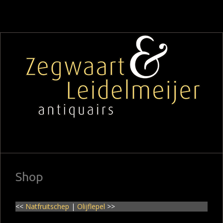
Shop
<<
Natfruitschep
|
Olijflepel
>>