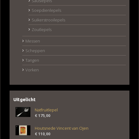
Sauslepels
Soepdienlepels
Suikerstrooilepels
Zoutlepels
Messen
Scheppen
Tangen
Vorken
Uitgelicht
Natfruitlepel
€
175,00
Houtsnede Vincent van Ojen
€
110,00