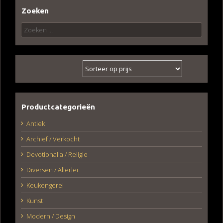
Zoeken
Zoeken
naar:
Productcategorieën
Antiek
Archief / Verkocht
Devotionalia / Religie
Diversen / Allerlei
Keukengerei
Kunst
Modern / Design