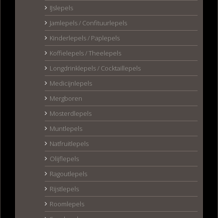
IJslepels
Jamlepels / Confituurlepels
Kinderlepels / Paplepels
Koffielepels / Theelepels
Longdrinklepels / Cocktaillepels
Medicijnlepels
Mergboren
Mosterdlepels
Muntlepels
Natfruitlepels
Olijflepels
Ragoutlepels
Rijstlepels
Roomlepels