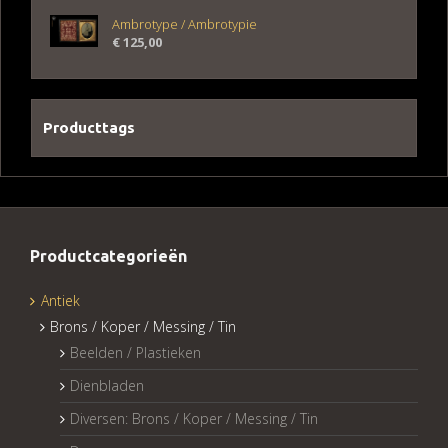
Ambrotype / Ambrotypie
€
125,00
Producttags
Productcategorieën
Antiek
Brons / Koper / Messing / Tin
Beelden / Plastieken
Dienbladen
Diversen: Brons / Koper / Messing / Tin