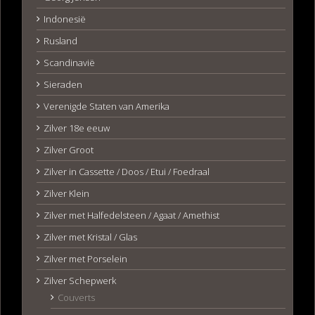
Indonesië
Rusland
Scandinavië
Sieraden
Verenigde Staten van Amerika
Zilver 18e eeuw
Zilver Groot
Zilver in Cassette / Doos / Etui / Foedraal
Zilver Klein
Zilver met Halfedelsteen / Agaat / Amethist
Zilver met Kristal / Glas
Zilver met Porselein
Zilver Schepwerk
Couverts