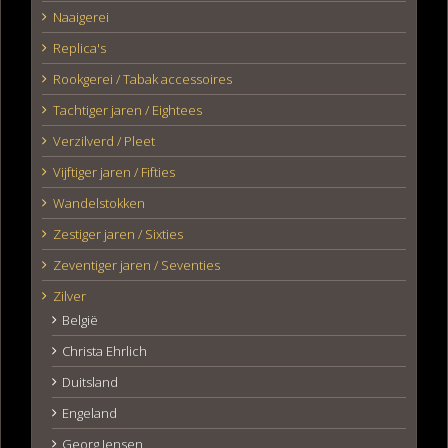
Naaigerei
Replica's
Rookgerei / Tabak accessoires
Tachtiger jaren / Eightees
Verzilverd / Pleet
Vijftiger jaren / Fifties
Wandelstokken
Zestiger jaren / Sixties
Zeventiger jaren / Seventies
Zilver
België
Christa Ehrlich
Duitsland
Engeland
Georg Jensen