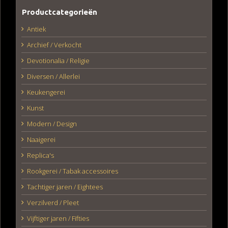
Productcategorieën
Antiek
Archief / Verkocht
Devotionalia / Religie
Diversen / Allerlei
Keukengerei
Kunst
Modern / Design
Naaigerei
Replica's
Rookgerei / Tabak accessoires
Tachtiger jaren / Eightees
Verzilverd / Pleet
Vijftiger jaren / Fifties