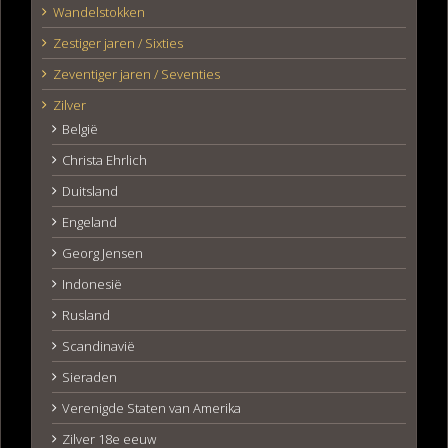
Wandelstokken
Zestiger jaren / Sixties
Zeventiger jaren / Seventies
Zilver
België
Christa Ehrlich
Duitsland
Engeland
Georg Jensen
Indonesië
Rusland
Scandinavië
Sieraden
Verenigde Staten van Amerika
Zilver 18e eeuw