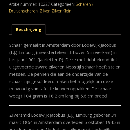
Artikelnummer:
10227
Categorieën:
Scharen /
Druivenscharen
,
Zilver
,
Zilver Klein
Beschrijving
Schaar gemaakt in Amsterdam door Lodewijk Jacobus
(L.J.) Limburg (meesterteken LL boven 5 in vierkant) in
het jaar 1901 (jaarletter R). Deze met dubbelrondfilet
uitgevoerde zware zilveren Neostijl schaar heeft stalen
messen. De pennen die aan de onderzijde van de
schaar zijn gesoldeerd maken het mogelijk om deze
eenvoudig van tafel te kunnen oppakken. De schaar
weegt 104 gram is 18.2 cm lang bij 5.6 cm breed.
Zilversmid Lodewijk Jacobus (L.J.) Limburg geboren 31
maart 1864 in Amsterdam overleden 5 oktober 1945 in
Haarlem was een Nederlands zilversmid. Lodewijk