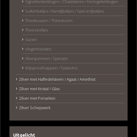
Signettenkettingen / Chatelaines / Horlogekettingen
Suikerbakjes / Kandijbakjes / Specerijbakjes
Theebussen / Theedozen
Theezeefjes
Vazen
Vingerhoeden
Vleespennen / Spiesen
Wijnproefnappen / Tastevins
Zilver met Halfedelsteen / Agaat / Amethist
Zilver met Kristal / Glas
Zilver met Porselein
Zilver Schepwerk
Uitgelicht