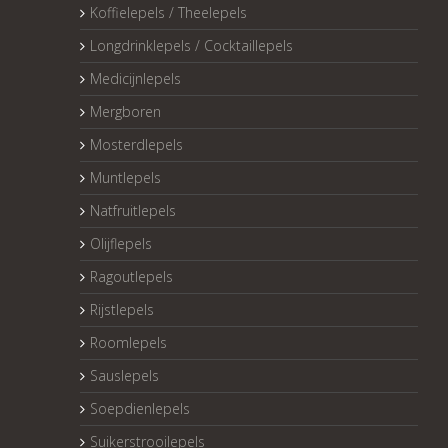
Koffielepels / Theelepels
Longdrinklepels / Cocktaillepels
Medicijnlepels
Mergboren
Mosterdlepels
Muntlepels
Natfruitlepels
Olijflepels
Ragoutlepels
Rijstlepels
Roomlepels
Sauslepels
Soepdienlepels
Suikerstrooilepels