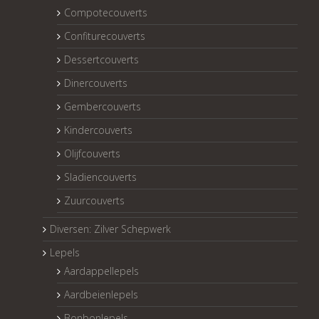
Compotecouverts
Confiturecouverts
Dessertcouverts
Dinercouverts
Gembercouverts
Kindercouverts
Olijfcouverts
Sladiencouverts
Zuurcouverts
Diversen: Zilver Schepwerk
Lepels
Aardappellepels
Aardbeienlepels
Bonbonlepels