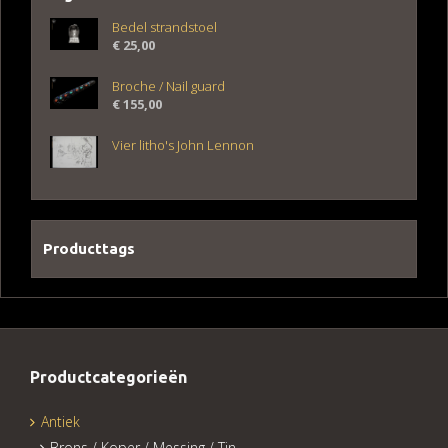
Bedel strandstoel
€
25,00
Broche / Nail guard
€
155,00
Vier litho's John Lennon
Producttags
Productcategorieën
Antiek
Brons / Koper / Messing / Tin