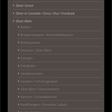
Zilver Groot
Zilver in Cassette / Doos / Etui / Foedraal
Zilver Klein
Bekers
Breipendoppen / Breinaalddoppen
Briefopeners
Diversen: Zilver Klein
Doosjes
Fotolijsten
Gemberpotten
Gespen / Schoengespen
Glascijfers / Glasnummers
Kannen / Schenkkannen
Karafhangers / Decanter Labels