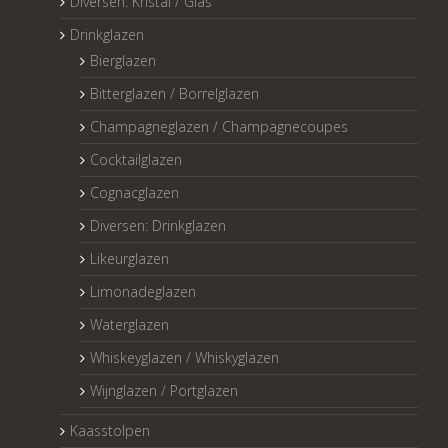
Diversen: Kristal / Glas
Drinkglazen
Bierglazen
Bitterglazen / Borrelglazen
Champagneglazen / Champagnecoupes
Cocktailglazen
Cognacglazen
Diversen: Drinkglazen
Likeurglazen
Limonadeglazen
Waterglazen
Whiskeyglazen / Whiskyglazen
Wijnglazen / Portglazen
Kaasstolpen