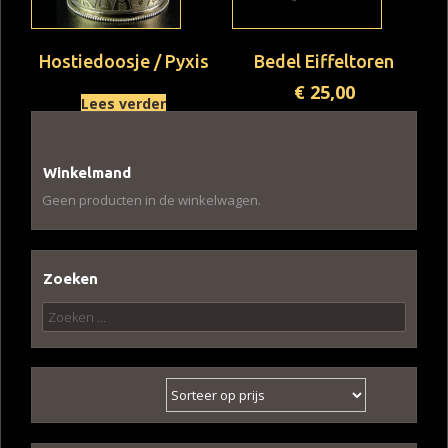
Hostiedoosje / Pyxis
Bedel Eiffeltoren
€
25,00
Lees verder
Winkelmand
Geen producten in de winkelwagen.
Zoeken
Zoeken
naar: