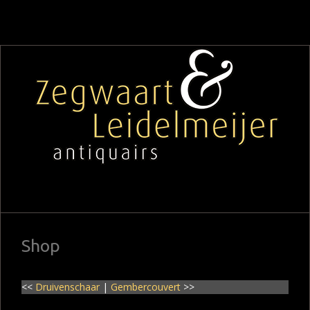
Shop
<<
Druivenschaar
|
Gembercouvert
>>