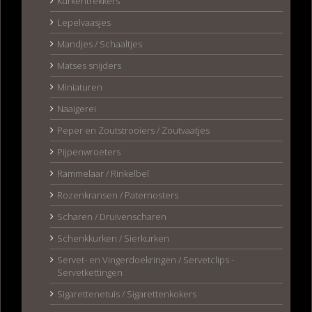
Kurkentrekkers
Lepelvaasjes
Mandjes / Schaaltjes
Matses snijders
Miniaturen
Naaigerei
Peper en Zoutstrooiers / Zoutvaatjes
Pijpenwroeters
Rammelaar / Rinkelbel
Rozenkransen / Paternosters
Scharen / Druivenscharen
Schenkkurken / Sierkurken
Servet- en Vingerdoekringen / Servetclips -
Servetkettingen
Sigarettenetuis / Sigarettenkokers