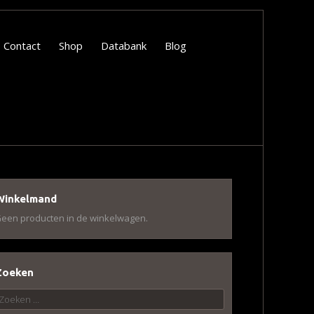
Contact
Shop
Databank
Blog
Winkelmand
een producten in de winkelwagen.
Zoeken
oeken
aar: