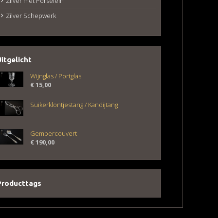
Zilver met Porselein
Zilver Schepwerk
Uitgelicht
Wijnglas / Portglas
€
15,00
Suikerklontjestang / Kandijtang
Gembercouvert
€
190,00
Producttags