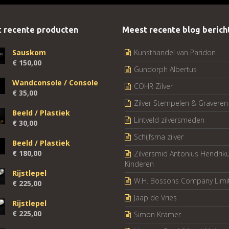
 recente producten
Meest recente blog berich
Sauskom
Kunsthandel van Paridon
€
150,00
Gundorph Albertus
Wandconsole / Console
COHR Zilver
€
35,00
Zilver Stempelen & Graveren
Beeld / Plastiek
Lintveld zilversmeden
€
30,00
Schijfsma zilver
Beeld / Plastiek
€
180,00
Zilversmid Antonius Hendrik
Kinderen
Rijstlepel
W.H. Bossons Company Limi
€
225,00
Jaap de Vries
Rijstlepel
€
225,00
Simon Kramer