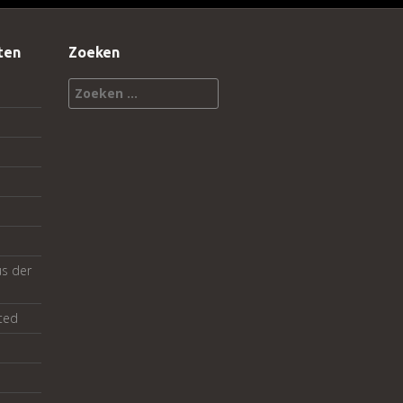
ten
Zoeken
Zoeken
naar:
us der
ted