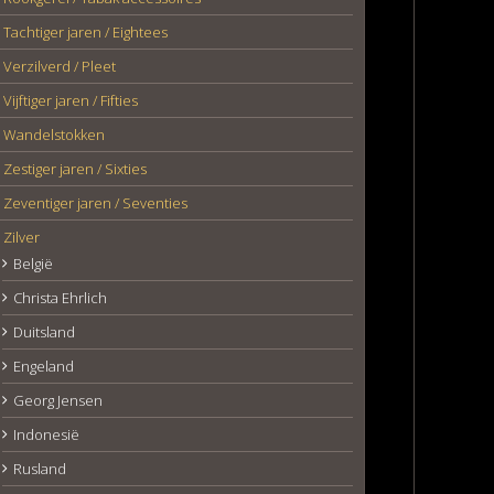
Tachtiger jaren / Eightees
Verzilverd / Pleet
Vijftiger jaren / Fifties
Wandelstokken
Zestiger jaren / Sixties
Zeventiger jaren / Seventies
Zilver
België
Christa Ehrlich
Duitsland
Engeland
Georg Jensen
Indonesië
Rusland