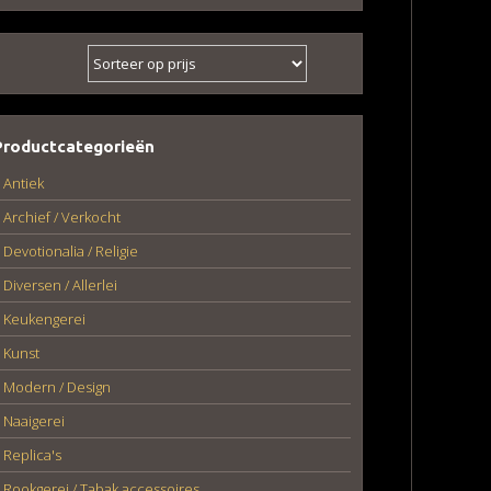
Productcategorieën
Antiek
Archief / Verkocht
Devotionalia / Religie
Diversen / Allerlei
Keukengerei
Kunst
Modern / Design
Naaigerei
Replica's
Rookgerei / Tabak accessoires