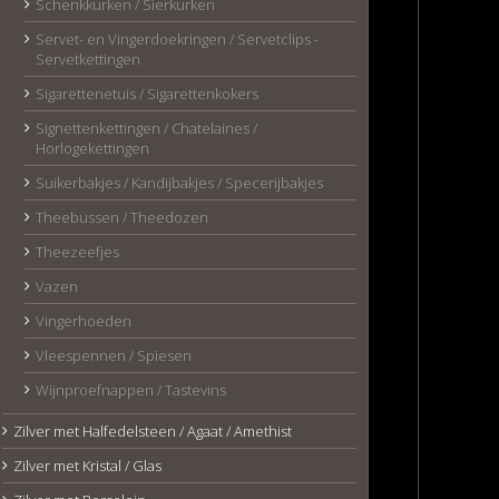
Schenkkurken / Sierkurken
Servet- en Vingerdoekringen / Servetclips -
Servetkettingen
Sigarettenetuis / Sigarettenkokers
Signettenkettingen / Chatelaines /
Horlogekettingen
Suikerbakjes / Kandijbakjes / Specerijbakjes
Theebussen / Theedozen
Theezeefjes
Vazen
Vingerhoeden
Vleespennen / Spiesen
Wijnproefnappen / Tastevins
Zilver met Halfedelsteen / Agaat / Amethist
Zilver met Kristal / Glas