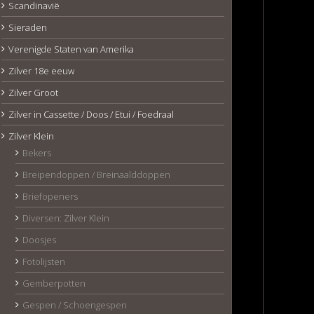
Scandinavië
Sieraden
Verenigde Staten van Amerika
Zilver 18e eeuw
Zilver Groot
Zilver in Cassette / Doos / Etui / Foedraal
Zilver Klein
Bekers
Breipendoppen / Breinaalddoppen
Briefopeners
Diversen: Zilver Klein
Doosjes
Fotolijsten
Gemberpotten
Gespen / Schoengespen