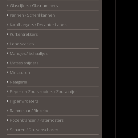
Glascijfers / Glasnummers
Kannen / Schenkkannen
Karafhangers / Decanter Labels
Kurkentrekkers
Lepelvaasjes
Mandjes / Schaaltjes
Matses snijders
Miniaturen
Naaigerei
Peper en Zoutstrooiers / Zoutvaatjes
Pijpenwroeters
Rammelaar / Rinkelbel
Rozenkransen / Paternosters
Scharen / Druivenscharen