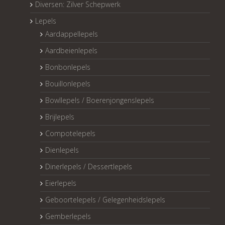
Diversen: Zilver Schepwerk
Lepels
Aardappellepels
Aardbeienlepels
Bonbonlepels
Bouillonlepels
Bowllepels / Boerenjongenslepels
Brijlepels
Compotelepels
Dienlepels
Dinerlepels / Dessertlepels
Eierlepels
Geboortelepels / Gelegenheidslepels
Gemberlepels