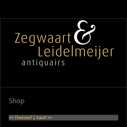
Shop
<<
Theezeef
|
Karaf
>>