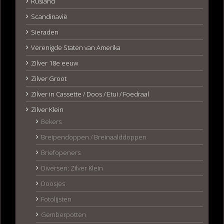
Rusland
Scandinavië
Sieraden
Verenigde Staten van Amerika
Zilver 18e eeuw
Zilver Groot
Zilver in Cassette / Doos / Etui / Foedraal
Zilver Klein
Bekers
Breipendoppen / Breinaalddoppen
Briefopeners
Diversen: Zilver Klein
Doosjes
Fotolijsten
Gemberpotten