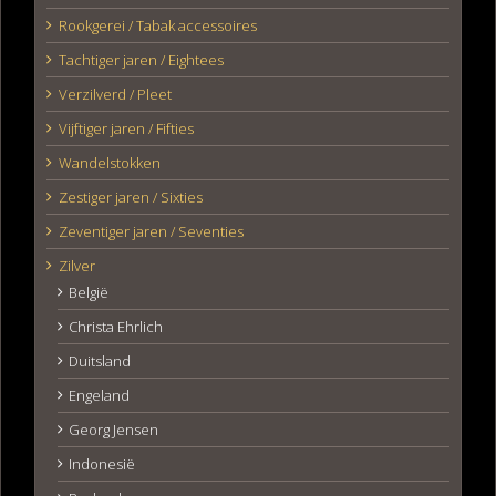
Rookgerei / Tabak accessoires
Tachtiger jaren / Eightees
Verzilverd / Pleet
Vijftiger jaren / Fifties
Wandelstokken
Zestiger jaren / Sixties
Zeventiger jaren / Seventies
Zilver
België
Christa Ehrlich
Duitsland
Engeland
Georg Jensen
Indonesië