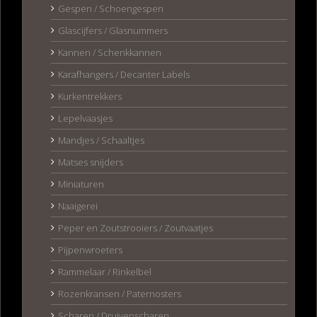
Gespen / Schoengespen
Glascijfers / Glasnummers
Kannen / Schenkkannen
Karafhangers / Decanter Labels
Kurkentrekkers
Lepelvaasjes
Mandjes / Schaaltjes
Matses snijders
Miniaturen
Naaigerei
Peper en Zoutstrooiers / Zoutvaatjes
Pijpenwroeters
Rammelaar / Rinkelbel
Rozenkransen / Paternosters
Scharen / Druivenscharen