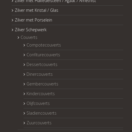
Zilver met Halfedelsteen / Agaat / Amethist
Zilver met Kristal / Glas
Zilver met Porselein
Zilver Schepwerk
Couverts
Compotecouverts
Confiturecouverts
Dessertcouverts
Dinercouverts
Gembercouverts
Kindercouverts
Olijfcouverts
Sladiencouverts
Zuurcouverts