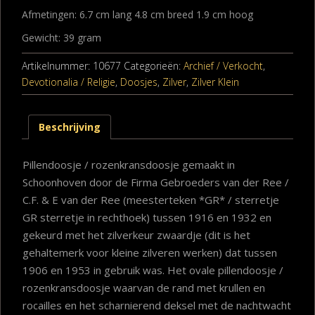
Afmetingen: 6.7 cm lang 4.8 cm breed 1.9 cm hoog
Gewicht: 39 gram
Artikelnummer:
10677
Categorieën:
Archief / Verkocht
,
Devotionalia / Religie
,
Doosjes
,
Zilver
,
Zilver Klein
Beschrijving
Pillendoosje / rozenkransdoosje gemaakt in
Schoonhoven door de Firma Gebroeders van der Ree /
C.F. & E van der Ree (meesterteken *GR* / sterretje
GR sterretje in rechthoek) tussen 1916 en 1932 en
gekeurd met het zilverkeur zwaardje (dit is het
gehaltemerk voor kleine zilveren werken) dat tussen
1906 en 1953 in gebruik was. Het ovale pillendoosje /
rozenkransdoosje waarvan de rand met krullen en
rocailles en het scharnierend deksel met de nachtwacht