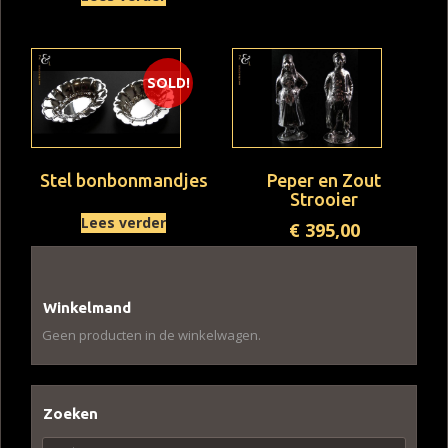
SOLD!
Stel bonbonmandjes
Peper en Zout
Strooier
Lees verder
€
395,00
Winkelmand
Geen producten in de winkelwagen.
Zoeken
Zoeken