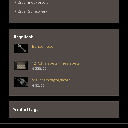
Zilver met Porselein
Zilver Schepwerk
Uitgelicht
Bonbonlepel
12 Koffielepels / Theelepels
€
335,00
Stel champagneglazen
€
95,00
Producttags