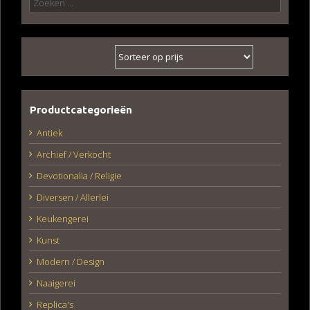
naar:
Productcategorieën
Antiek
Archief / Verkocht
Devotionalia / Religie
Diversen / Allerlei
Keukengerei
Kunst
Modern / Design
Naaigerei
Replica's