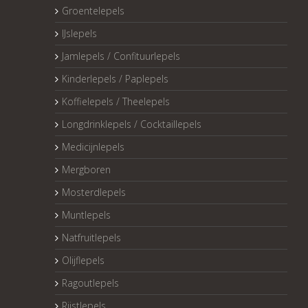
Groentelepels
IJslepels
Jamlepels / Confituurlepels
Kinderlepels / Paplepels
Koffielepels / Theelepels
Longdrinklepels / Cocktaillepels
Medicijnlepels
Mergboren
Mosterdlepels
Muntlepels
Natfruitlepels
Olijflepels
Ragoutlepels
Rijstlepels