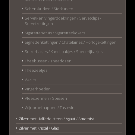
Schenkkurken / Sierkurken
Servet- en Vingerdoekringen / Servetclips -
Servetkettingen
Sigarettenetuis / Sigarettenkokers
Signettenkettingen / Chatelaines / Horlogekettingen
Suikerbakjes / Kandijbakjes / Specerijbakjes
Theebussen / Theedozen
Theezeefjes
Vazen
Vingerhoeden
Vleespennen / Spiesen
Wijnproefnappen / Tastevins
Zilver met Halfedelsteen / Agaat / Amethist
Zilver met Kristal / Glas