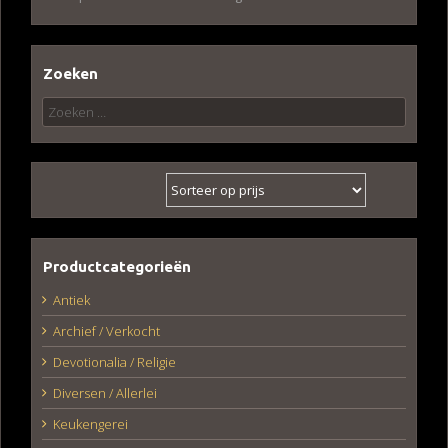
Zoeken
Zoeken
naar:
Productcategorieën
Antiek
Archief / Verkocht
Devotionalia / Religie
Diversen / Allerlei
Keukengerei