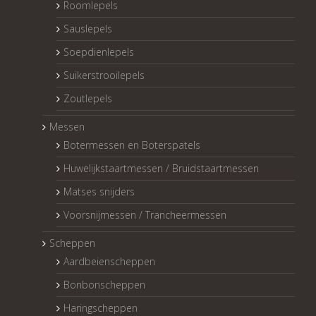
Roomlepels
Sauslepels
Soepdienlepels
Suikerstrooilepels
Zoutlepels
Messen
Botermessen en Boterspatels
Huwelijkstaartmessen / Bruidstaartmessen
Matses snijders
Voorsnijmessen / Trancheermessen
Scheppen
Aardbeienscheppen
Bonbonscheppen
Haringscheppen