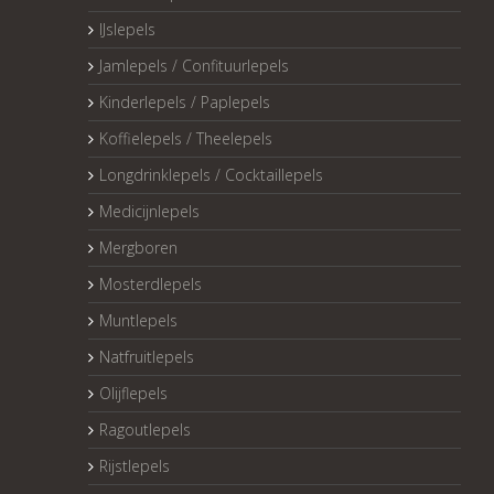
IJslepels
Jamlepels / Confituurlepels
Kinderlepels / Paplepels
Koffielepels / Theelepels
Longdrinklepels / Cocktaillepels
Medicijnlepels
Mergboren
Mosterdlepels
Muntlepels
Natfruitlepels
Olijflepels
Ragoutlepels
Rijstlepels