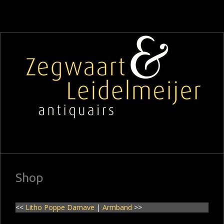
Shop
<<
Litho Poppe Damave
|
Armband
>>