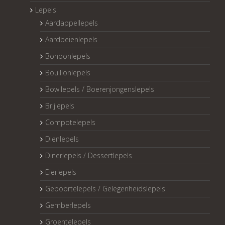
Lepels
Aardappellepels
Aardbeienlepels
Bonbonlepels
Bouillonlepels
Bowllepels / Boerenjongenslepels
Brijlepels
Compotelepels
Dienlepels
Dinerlepels / Dessertlepels
Eierlepels
Geboortelepels / Gelegenheidslepels
Gemberlepels
Groentelepels