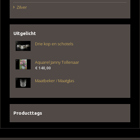
Zilver
Uitgelicht
Drie kop en schotels
Aquarel Janny Tollenaar
€
140,00
Maatbeker / Maatglas
Producttags