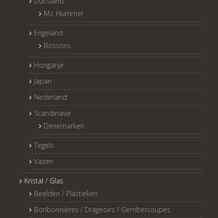
Duitsland
M.I. Hummel
Engeland
Bossons
Hongarije
Japan
Nederland
Scandinavië
Denemarken
Tegels
Vazen
Kristal / Glas
Beelden / Plastieken
Bonbonnières / Drageoirs / Gembercoupes