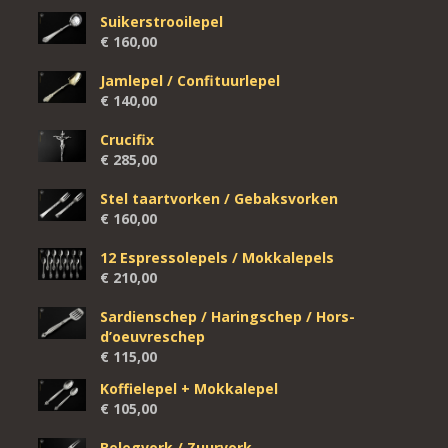
Suikerstrooilepel
€
160,00
Jamlepel / Confituurlepel
€
140,00
Crucifix
€
285,00
Stel taartvorken / Gebaksvorken
€
160,00
12 Espressolepels / Mokkalepels
€
210,00
Sardienschep / Haringschep / Hors-
d’oeuvreschep
€
115,00
Koffielepel + Mokkalepel
€
105,00
Belegvork / Zuurvork