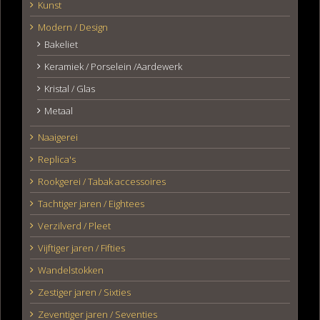
Kunst
Modern / Design
Bakeliet
Keramiek / Porselein /Aardewerk
Kristal / Glas
Metaal
Naaigerei
Replica's
Rookgerei / Tabak accessoires
Tachtiger jaren / Eightees
Verzilverd / Pleet
Vijftiger jaren / Fifties
Wandelstokken
Zestiger jaren / Sixties
Zeventiger jaren / Seventies