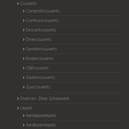
Couverts
Compotecouverts
Confiturecouverts
Dessertcouverts
Dinercouverts
Gembercouverts
Kindercouverts
Olijfcouverts
Sladiencouverts
Zuurcouverts
Diversen: Zilver Schepwerk
Lepels
Aardappellepels
Aardbeienlepels