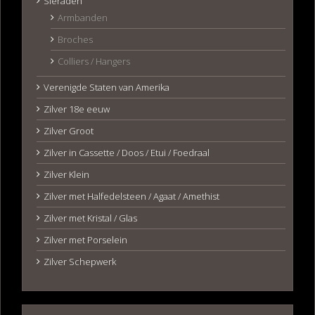
Sieraden
Armbanden
Broches
Colliers / Hangers
Verenigde Staten van Amerika
Zilver 18e eeuw
Zilver Groot
Zilver in Cassette / Doos / Etui / Foedraal
Zilver Klein
Zilver met Halfedelsteen / Agaat / Amethist
Zilver met Kristal / Glas
Zilver met Porselein
Zilver Schepwerk