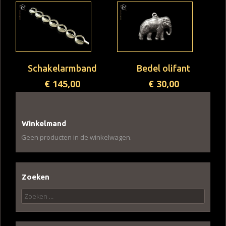
Schakelarmband
Bedel olifant
€
145,00
€
30,00
Winkelmand
Geen producten in de winkelwagen.
Zoeken
Zoeken
naar: