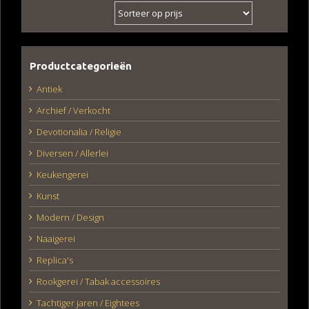
Productcategorieën
Antiek
Archief / Verkocht
Devotionalia / Religie
Diversen / Allerlei
Keukengerei
Kunst
Modern / Design
Naaigerei
Replica's
Rookgerei / Tabak accessoires
Tachtiger jaren / Eightees