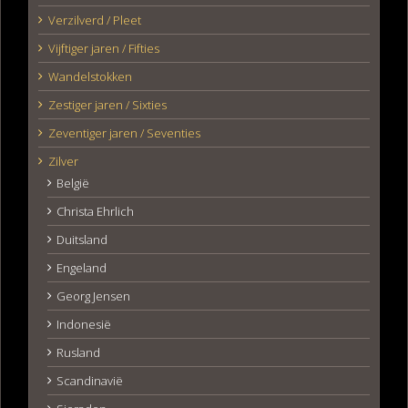
Verzilverd / Pleet
Vijftiger jaren / Fifties
Wandelstokken
Zestiger jaren / Sixties
Zeventiger jaren / Seventies
Zilver
België
Christa Ehrlich
Duitsland
Engeland
Georg Jensen
Indonesië
Rusland
Scandinavië