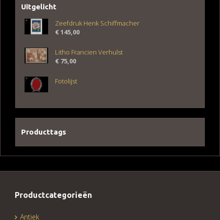
Uitgelicht
Zeefdruk Henk Schiffmacher
€
145,00
Litho Francien Verhulst
€
75,00
Fotolijst
Producttags
Productcategorieën
Antiek