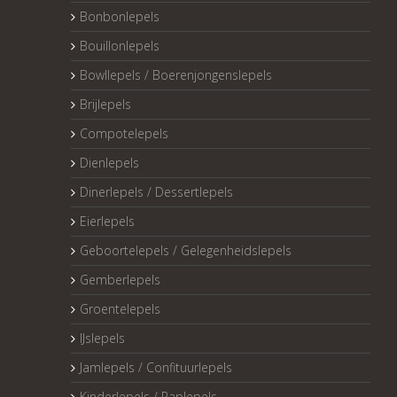
Bonbonlepels
Bouillonlepels
Bowllepels / Boerenjongenslepels
Brijlepels
Compotelepels
Dienlepels
Dinerlepels / Dessertlepels
Eierlepels
Geboortelepels / Gelegenheidslepels
Gemberlepels
Groentelepels
IJslepels
Jamlepels / Confituurlepels
Kinderlepels / Paplepels