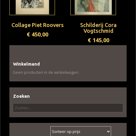
Collage Piet Roovers
Schilderij Cora
Vogtschmid
€
450,00
€
145,00
Winkelmand
Geen producten in de winkelwagen.
Zoeken
Zoeken
naar: