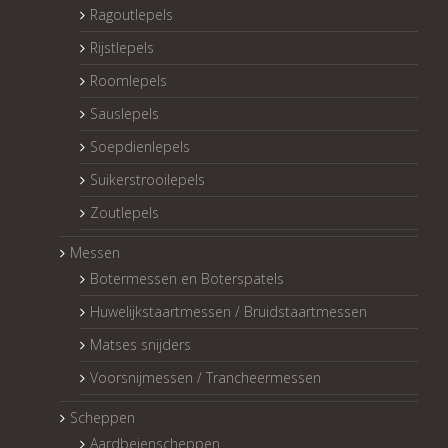
Ragoutlepels
Rijstlepels
Roomlepels
Sauslepels
Soepdienlepels
Suikerstrooilepels
Zoutlepels
Messen
Botermessen en Boterspatels
Huwelijkstaartmessen / Bruidstaartmessen
Matses snijders
Voorsnijmessen / Trancheermessen
Scheppen
Aardbeienscheppen