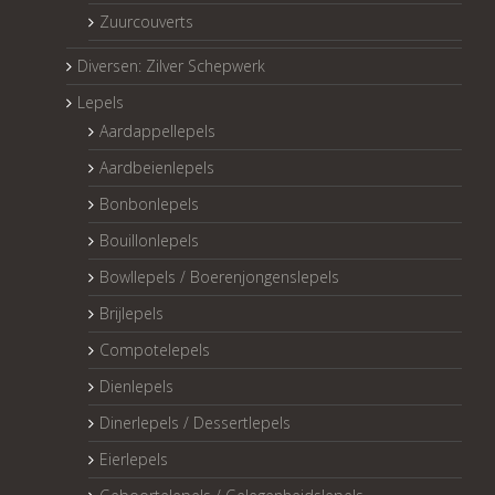
Zuurcouverts
Diversen: Zilver Schepwerk
Lepels
Aardappellepels
Aardbeienlepels
Bonbonlepels
Bouillonlepels
Bowllepels / Boerenjongenslepels
Brijlepels
Compotelepels
Dienlepels
Dinerlepels / Dessertlepels
Eierlepels