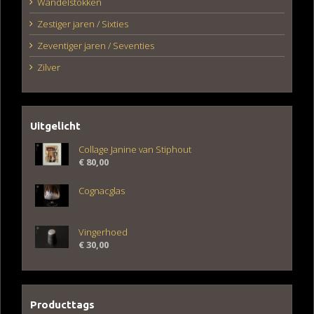
Wandelstokken
Zestiger jaren / Sixties
Zeventiger jaren / Seventies
Zilver
Uitgelicht
Collage Janine van Stiphout
€
80,00
Cognacglas
Vingerhoed
€
30,00
Producttags