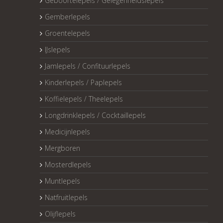
Geboortelepels / Gelegenheidslepels
Gemberlepels
Groentelepels
IJslepels
Jamlepels / Confituurlepels
Kinderlepels / Paplepels
Koffielepels / Theelepels
Longdrinklepels / Cocktaillepels
Medicijnlepels
Mergboren
Mosterdlepels
Muntlepels
Natfruitlepels
Olijflepels