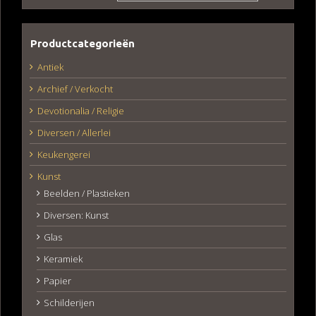
Productcategorieën
Antiek
Archief / Verkocht
Devotionalia / Religie
Diversen / Allerlei
Keukengerei
Kunst
Beelden / Plastieken
Diversen: Kunst
Glas
Keramiek
Papier
Schilderijen