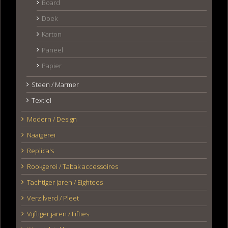
Board
Doek
Karton
Paneel
Papier
Steen / Marmer
Textiel
Modern / Design
Naaigerei
Replica's
Rookgerei / Tabak accessoires
Tachtiger jaren / Eightees
Verzilverd / Pleet
Vijftiger jaren / Fifties