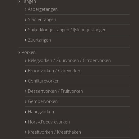
Tangen
Aspergetangen
Sladientangen
Suikerklontjestangen / IJsklontjestangen
Zuurtangen
Vorken
Belegvorken / Zuurvorken / Citroenvorken
Broodvorken / Cakevorken
Confiturevorken
Dessertvorken / Fruitvorken
Gembervorken
Haringvorken
Hors-d'oeuvrevorken
Kreeftvorken / Kreefthaken