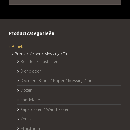
Productcategorieën
Antiek
Brons / Koper / Messing / Tin
Beelden / Plastieken
Dienbladen
Diversen: Brons / Koper / Messing / Tin
Dozen
Kandelaars
Kapstokken / Wandrekken
Ketels
Miniaturen