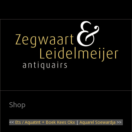
Shop
<<
Ets / Aquatint + Boek Kees Okx
|
Aquarel Soewardja
>>