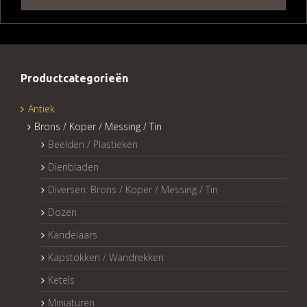
Productcategorieën
Antiek
Brons / Koper / Messing / Tin
Beelden / Plastieken
Dienbladen
Diversen: Brons / Koper / Messing / Tin
Dozen
Kandelaars
Kapstokken / Wandrekken
Ketels
Miniaturen