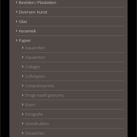
Beelden / Plastieken
Diversen: Kunst
Glas
Keramiek
Papier
Aquarellen
Aquatinten
Collages
Collotypies
Computerprints
Droge naald gravures
Etsen
Fotografie
Gomdrukken
Gouaches