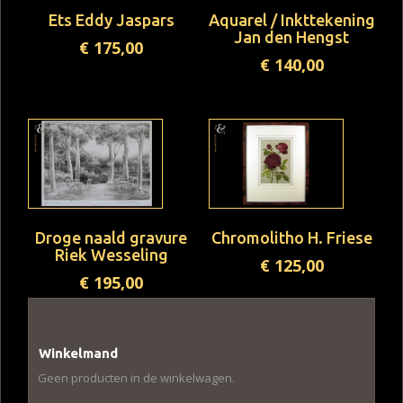
Ets Eddy Jaspars
Aquarel / Inkttekening
Jan den Hengst
€
175,00
€
140,00
Droge naald gravure
Chromolitho H. Friese
Riek Wesseling
€
125,00
€
195,00
Winkelmand
Geen producten in de winkelwagen.