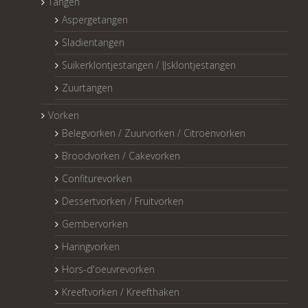
Tangen
Aspergetangen
Sladientangen
Suikerklontjestangen / IJsklontjestangen
Zuurtangen
Vorken
Belegvorken / Zuurvorken / Citroenvorken
Broodvorken / Cakevorken
Confiturevorken
Dessertvorken / Fruitvorken
Gembervorken
Haringvorken
Hors-d'oeuvrevorken
Kreeftvorken / Kreefthaken