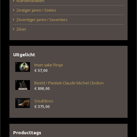
Wandelstokken
Zestiger jaren / Sixties
Zeventiger jaren / Seventies
Zilver
Uitgelicht
Imari sake flesje
€
57,00
Beeld / Plastiek Claude Michel Clodion
€
890,00
Snuifdoos
€
375,00
Producttags