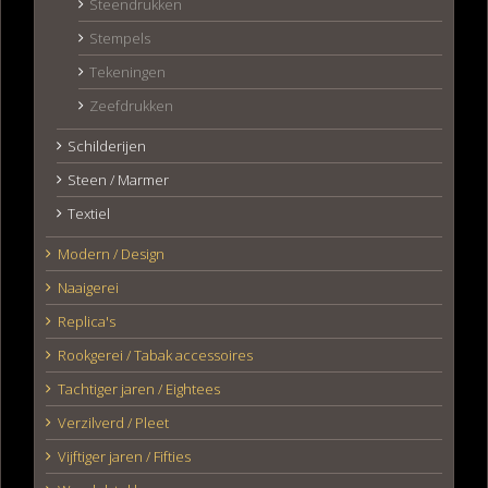
Steendrukken
Stempels
Tekeningen
Zeefdrukken
Schilderijen
Steen / Marmer
Textiel
Modern / Design
Naaigerei
Replica's
Rookgerei / Tabak accessoires
Tachtiger jaren / Eightees
Verzilverd / Pleet
Vijftiger jaren / Fifties