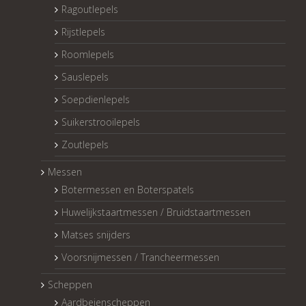
Ragoutlepels
Rijstlepels
Roomlepels
Sauslepels
Soepdienlepels
Suikerstrooilepels
Zoutlepels
Messen
Botermessen en Boterspatels
Huwelijkstaartmessen / Bruidstaartmessen
Matses snijders
Voorsnijmessen / Trancheermessen
Scheppen
Aardbeienscheppen