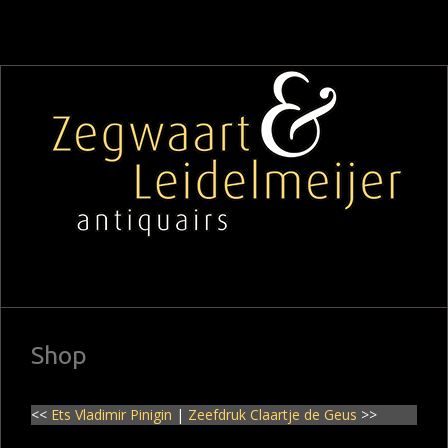
Shop
<<
Ets Vladimir Pinigin
|
Zeefdruk Claartje de Geus
>>