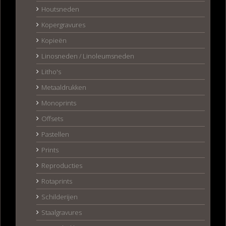
Houtsneden
Kopergravures
Kopieën
Linosneden / Linoleumsneden
Litho's
Metaaldrukken
Monoprints
Offsets
Pastellen
Prints
Reproducties
Rotaprints
Schilderijen
Staalgravures