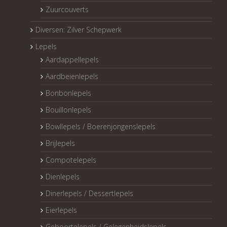
Zuurcouverts
Diversen: Zilver Schepwerk
Lepels
Aardappellepels
Aardbeienlepels
Bonbonlepels
Bouillonlepels
Bowllepels / Boerenjongenslepels
Brijlepels
Compotelepels
Dienlepels
Dinerlepels / Dessertlepels
Eierlepels
Geboortelepels / Gelegenheidslepels