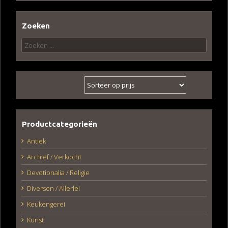
Zoeken
Zoeken
naar:
Productcategorieën
Antiek
Archief / Verkocht
Devotionalia / Religie
Diversen / Allerlei
Keukengerei
Kunst