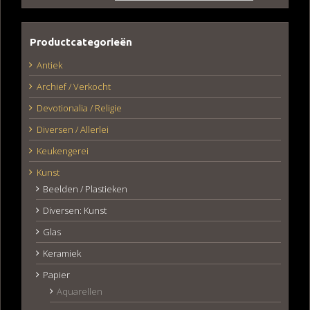
Productcategorieën
Antiek
Archief / Verkocht
Devotionalia / Religie
Diversen / Allerlei
Keukengerei
Kunst
Beelden / Plastieken
Diversen: Kunst
Glas
Keramiek
Papier
Aquarellen