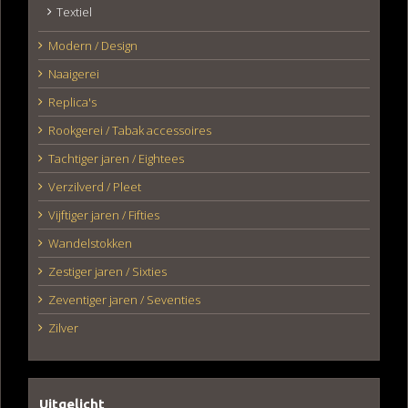
Textiel
Modern / Design
Naaigerei
Replica's
Rookgerei / Tabak accessoires
Tachtiger jaren / Eightees
Verzilverd / Pleet
Vijftiger jaren / Fifties
Wandelstokken
Zestiger jaren / Sixties
Zeventiger jaren / Seventies
Zilver
Uitgelicht