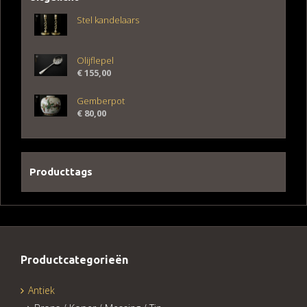
Stel kandelaars
Olijflepel
€
155,00
Gemberpot
€
80,00
Producttags
Productcategorieën
Antiek