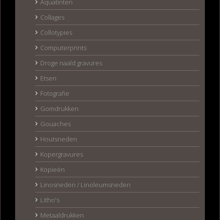
Aquatinten
Collages
Collotypies
Computerprints
Droge naald gravures
Etsen
Fotografie
Gomdrukken
Gouaches
Houtsneden
Kopergravures
Kopieën
Linosneden / Linoleumsneden
Litho's
Metaaldrukken