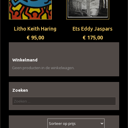
Litho Keith Haring
Ets Eddy Jaspars
€
95,00
€
175,00
Winkelmand
Geen producten in de winkelwagen.
Zoeken
Zoeken
naar: