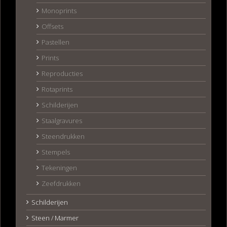
Monoprints
Offsets
Pastellen
Prints
Reproducties
Rotaprints
Schilderijen
Staalgravures
Steendrukken
Stempels
Tekeningen
Zeefdrukken
Schilderijen
Steen / Marmer