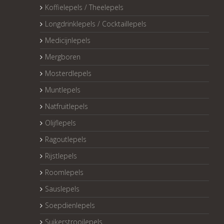
Koffielepels / Theelepels
Longdrinklepels / Cocktaillepels
Medicijnlepels
Mergboren
Mosterdlepels
Muntlepels
Natfruitlepels
Olijflepels
Ragoutlepels
Rijstlepels
Roomlepels
Sauslepels
Soepdienlepels
Suikerstrooilepels