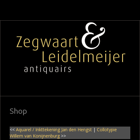
Shop
<<
Aquarel / Inkttekening Jan den Hengst
|
Collotypie
Willem van Konijnenburg
>>