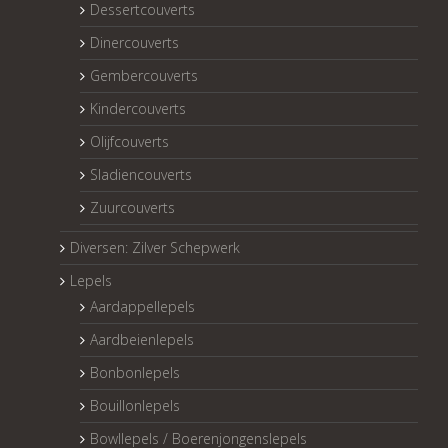
Dessertcouverts
Dinercouverts
Gembercouverts
Kindercouverts
Olijfcouverts
Sladiencouverts
Zuurcouverts
Diversen: Zilver Schepwerk
Lepels
Aardappellepels
Aardbeienlepels
Bonbonlepels
Bouillonlepels
Bowllepels / Boerenjongenslepels