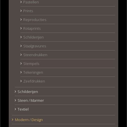
Pastellen
Prints
Reproducties
Rotaprints
Schilderijen
Staalgravures
Steendrukken
Stempels
Tekeningen
Zeefdrukken
Schilderijen
Steen / Marmer
Textiel
Modern / Design