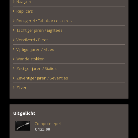
Naaigerei
Replica's
Rookgerei / Tabak accessoires
Tachtiger jaren / Eightees
Verzilverd / Pleet
Vijftiger jaren / Fifties
Wandelstokken
Zestiger jaren / Sixties
Zeventiger jaren / Seventies
Zilver
Uitgelicht
Compotelepel
€
125,00