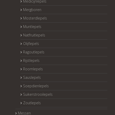
Medicijnlepels
Mergboren
Mosterdlepels
Muntlepels
Natfruitlepels
Olijflepels
Ragoutlepels
Rijstlepels
Roomlepels
Sauslepels
Soepdienlepels
Suikerstrooilepels
Zoutlepels
Messen