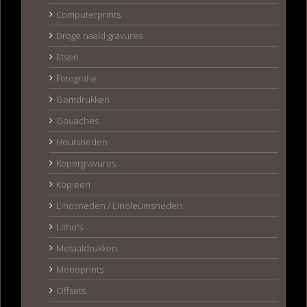
Computerprints
Droge naald gravures
Etsen
Fotografie
Gomdrukken
Gouaches
Houtsneden
Kopergravures
Kopieën
Linosneden / Linoleumsneden
Litho's
Metaaldrukken
Monoprints
Offsets