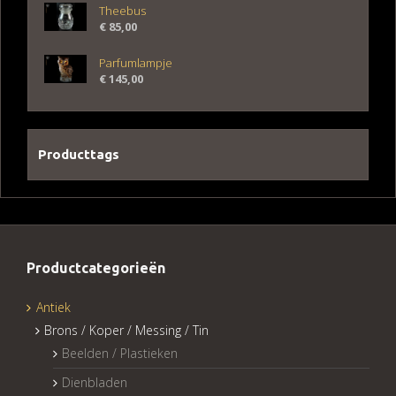
Theebus
€
85,00
Parfumlampje
€
145,00
Producttags
Productcategorieën
Antiek
Brons / Koper / Messing / Tin
Beelden / Plastieken
Dienbladen