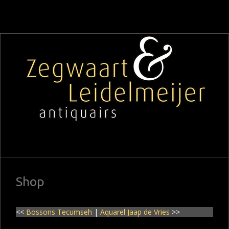
Shop
<<
Bossons Tecumseh
|
Aquarel Jaap de Vries
>>