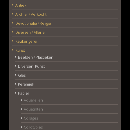
Antiek
Archief / Verkocht
Devotionalia / Religie
Diversen / Allerlei
Keukengerei
Kunst
Beelden / Plastieken
Diversen: Kunst
Glas
Keramiek
Papier
Aquarellen
Aquatinten
Collages
Collotypies