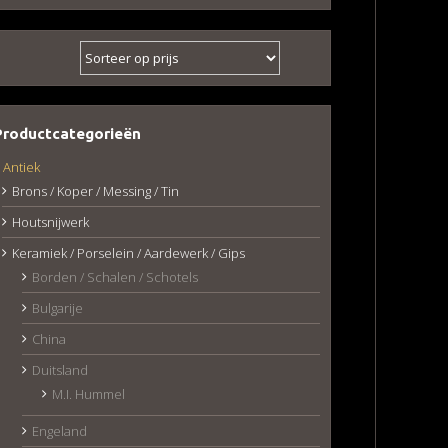
Productcategorieën
Antiek
Brons / Koper / Messing / Tin
Houtsnijwerk
Keramiek / Porselein / Aardewerk / Gips
Borden / Schalen / Schotels
Bulgarije
China
Duitsland
M.I. Hummel
Engeland