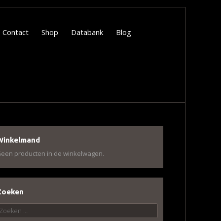
Contact
Shop
Databank
Blog
Winkelmand
een producten in de winkelwagen.
Zoeken
oeken
aar: