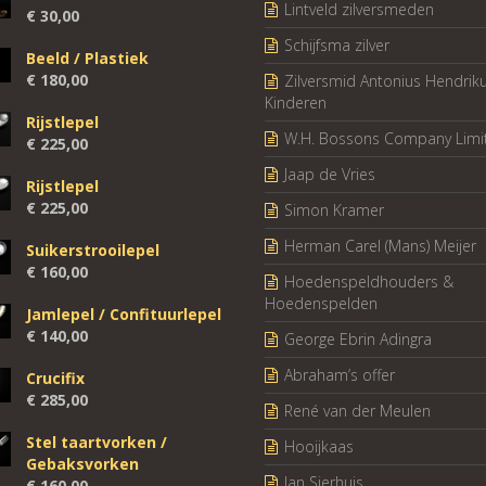
Lintveld zilversmeden
€
30,00
Schijfsma zilver
Beeld / Plastiek
€
180,00
Zilversmid Antonius Hendrik
Kinderen
Rijstlepel
W.H. Bossons Company Limi
€
225,00
Jaap de Vries
Rijstlepel
€
225,00
Simon Kramer
Herman Carel (Mans) Meijer
Suikerstrooilepel
€
160,00
Hoedenspeldhouders &
Hoedenspelden
Jamlepel / Confituurlepel
€
140,00
George Ebrin Adingra
Abraham’s offer
Crucifix
€
285,00
René van der Meulen
Stel taartvorken /
Hooijkaas
Gebaksvorken
Jan Sierhuis
€
160,00