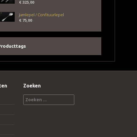
€
325,00
Jamlepel / Confituurlepel
€
75,00
Producttags
ten
Zoeken
Zoeken
naar: