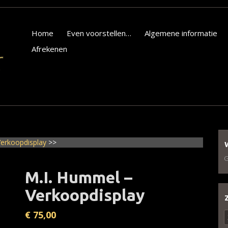
Home
Even voorstellen…
Algemene informatie
Afrekenen
Verkoopdisplay
>>
G
M.I. Hummel –
Verkoopdisplay
€
75,00
Z
n