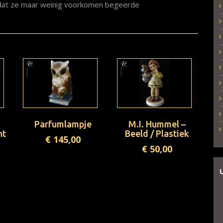
rdat ze maar weinig voorkomen begeerde
Parfumlampje
M.I. Hummel –
nt
Beeld / Plastiek
€
145,00
€
50,00