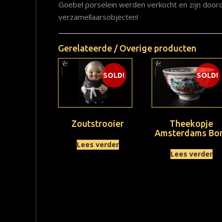
Goebel porselein werden verkocht en zijn doo
verzamellaarsobjecten!
Gerelateerde / Overige producten
SOLD!
SOLD!
Zoutstrooier
Theekopje
Amsterdams Bo
Lees verder
Lees verder