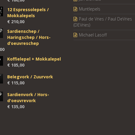
Muntlepels
12 Espressolepels /
Mokkalepels
Paul de Vries / Paul DeVries
€
210,00
(DEVries)
Sardienschep /
Michael Lasoff
Haringschep / Hors-
d’oeuvreschep
00
Koffielepel + Mokkalepel
€
105,00
Belegvork / Zuurvork
€
115,00
Sardienvork / Hors-
d'oeuvrevork
€
135,00