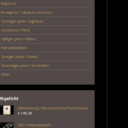
Replica's
Rookgerei / Tabak accessoires
Tachtiger jaren / Eightees
Verzilverd / Pleet
Vijftiger jaren / Fifties
Wandelstokken
Zestiger jaren / Sixties
Zeventiger jaren / Seventies
Zilver
Uitgelicht
Inkttekening / Kleurenschets Piet Roovers
€
195,00
Stel compotelepels