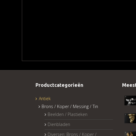
Productcategorieën
Meest
Antiek
Brons / Koper / Messing / Tin
Beelden / Plastieken
Dienbladen
Diversen: Brons / Koper /