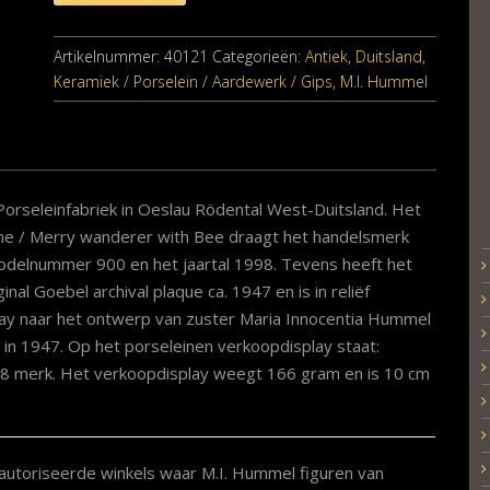
Artikelnummer:
40121
Categorieën:
Antiek
,
Duitsland
,
Keramiek / Porselein / Aardewerk / Gips
,
M.I. Hummel
orseleinfabriek in Oeslau Rödental West-Duitsland. Het
ne / Merry wanderer with Bee draagt het handelsmerk
 modelnummer 900 en het jaartal 1998. Tevens heeft het
nal Goebel archival plaque ca. 1947 en is in reliëf
ay naar het ontwerp van zuster Maria Innocentia Hummel
in 1947. Op het porseleinen verkoopdisplay staat:
8 merk. Het verkoopdisplay weegt 166 gram en is 10 cm
autoriseerde winkels waar M.I. Hummel figuren van