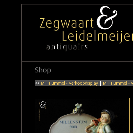
Shop
<<
M.I. Hummel - Verkoopdisplay
|
M.I. Hummel - 