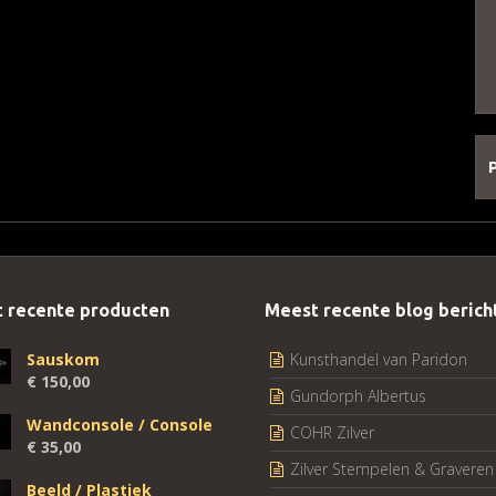
 recente producten
Meest recente blog berich
Sauskom
Kunsthandel van Paridon
€
150,00
Gundorph Albertus
Wandconsole / Console
COHR Zilver
€
35,00
Zilver Stempelen & Graveren
Beeld / Plastiek