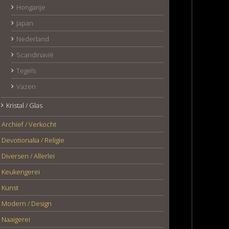
Hongarije
Japan
Nederland
Scandinavië
Tegels
Vazen
Kristal / Glas
Archief / Verkocht
Devotionalia / Religie
Diversen / Allerlei
Keukengerei
Kunst
Modern / Design
Naaigerei