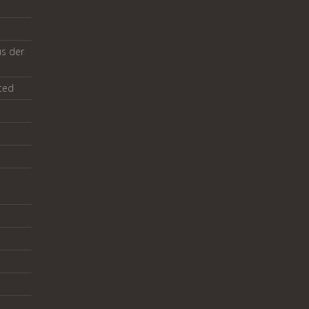
us der
ted