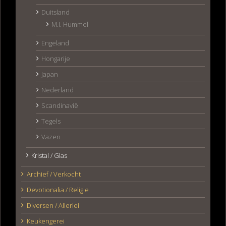
Duitsland
M.I. Hummel
Engeland
Hongarije
Japan
Nederland
Scandinavië
Tegels
Vazen
Kristal / Glas
Archief / Verkocht
Devotionalia / Religie
Diversen / Allerlei
Keukengerei