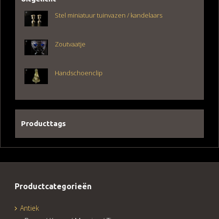
Stel miniatuur tuinvazen / kandelaars
Zoutvaatje
Handschoenclip
Producttags
Productcategorieën
Antiek