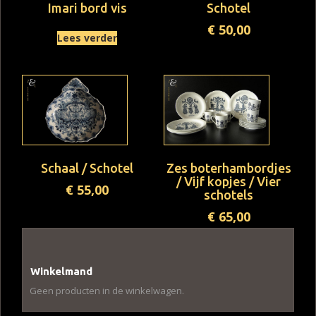
Imari bord vis
Schotel
€
50,00
Lees verder
Schaal / Schotel
Zes boterhambordjes
/ Vijf kopjes / Vier
€
55,00
schotels
€
65,00
Winkelmand
Geen producten in de winkelwagen.