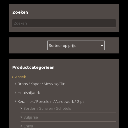
Zoeken
Zoeken
naar:
Productcategorieën
Antiek
Brons / Koper / Messing / Tin
Houtsnijwerk
Keramiek / Porselein / Aardewerk / Gips
Borden / Schalen / Schotels
Bulgarije
China