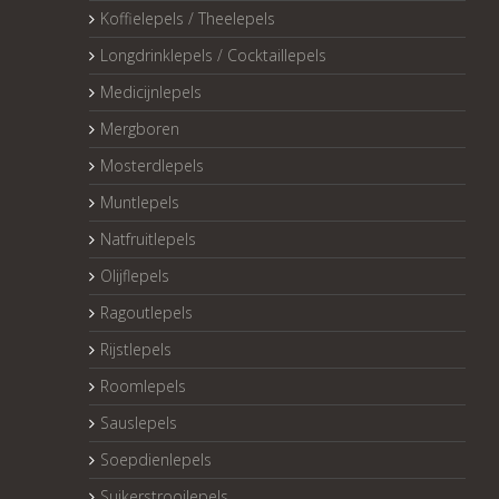
Koffielepels / Theelepels
Longdrinklepels / Cocktaillepels
Medicijnlepels
Mergboren
Mosterdlepels
Muntlepels
Natfruitlepels
Olijflepels
Ragoutlepels
Rijstlepels
Roomlepels
Sauslepels
Soepdienlepels
Suikerstrooilepels