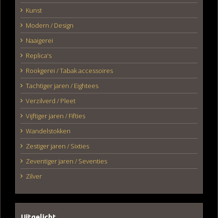
Kunst
Modern / Design
Naaigerei
Replica's
Rookgerei / Tabak accessoires
Tachtiger jaren / Eightees
Verzilverd / Pleet
Vijftiger jaren / Fifties
Wandelstokken
Zestiger jaren / Sixties
Zeventiger jaren / Seventies
Zilver
Uitgelicht