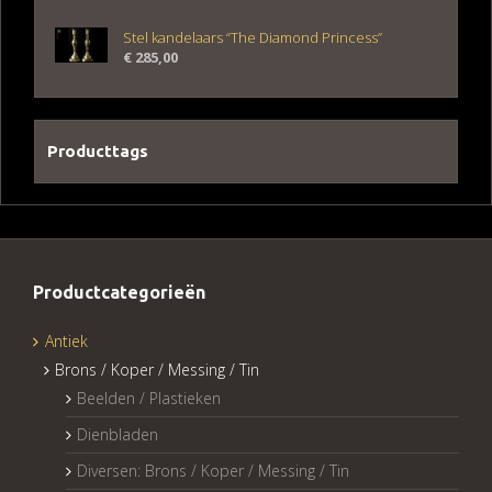
Stel kandelaars “The Diamond Princess”
€
285,00
Producttags
Productcategorieën
Antiek
Brons / Koper / Messing / Tin
Beelden / Plastieken
Dienbladen
Diversen: Brons / Koper / Messing / Tin