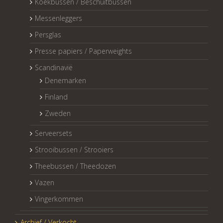
Koekbussen / Beschuitbussen
Messenleggers
Persglas
Presse papiers / Paperweights
Scandinavië
Denemarken
Finland
Zweden
Serveersets
Strooibussen / Strooiers
Theebussen / Theedozen
Vazen
Vingerkommen
Archief / Verkocht