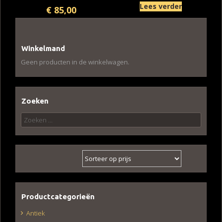
Lees verder
€
85,00
Winkelmand
Geen producten in de winkelwagen.
Zoeken
Zoeken
naar:
Productcategorieën
Antiek