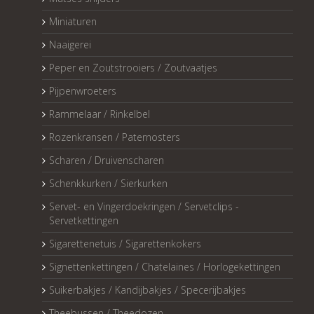
Miniaturen
Naaigerei
Peper en Zoutstrooiers / Zoutvaatjes
Pijpenwroeters
Rammelaar / Rinkelbel
Rozenkransen / Paternosters
Scharen / Druivenscharen
Schenkkurken / Sierkurken
Servet- en Vingerdoekringen / Servetclips -
Servetkettingen
Sigarettenetuis / Sigarettenkokers
Signettenkettingen / Chatelaines / Horlogekettingen
Suikerbakjes / Kandijbakjes / Specerijbakjes
Theebussen / Theedozen