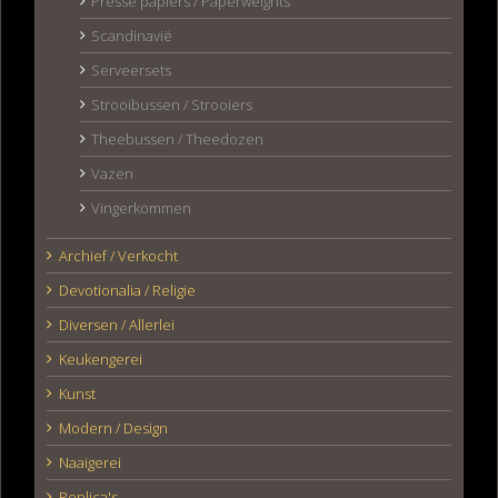
Presse papiers / Paperweights
Scandinavië
Serveersets
Strooibussen / Strooiers
Theebussen / Theedozen
Vazen
Vingerkommen
Archief / Verkocht
Devotionalia / Religie
Diversen / Allerlei
Keukengerei
Kunst
Modern / Design
Naaigerei
Replica's