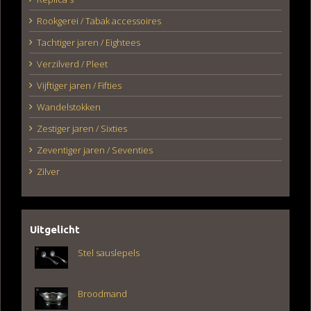
Rookgerei / Tabak accessoires
Tachtiger jaren / Eightees
Verzilverd / Pleet
Vijftiger jaren / Fifties
Wandelstokken
Zestiger jaren / Sixties
Zeventiger jaren / Seventies
Zilver
Uitgelicht
Stel sauslepels
Broodmand