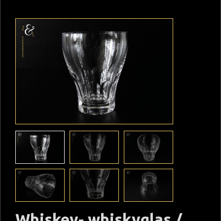
Whiskey- whiskyglas /