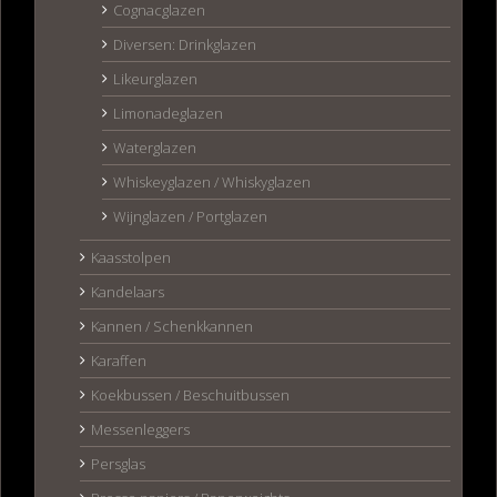
Cognacglazen
Diversen: Drinkglazen
Likeurglazen
Limonadeglazen
Waterglazen
Whiskeyglazen / Whiskyglazen
Wijnglazen / Portglazen
Kaasstolpen
Kandelaars
Kannen / Schenkkannen
Karaffen
Koekbussen / Beschuitbussen
Messenleggers
Persglas