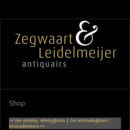
Shop
<<
Vier whiskey- whiskyglazen
|
Zes limonadeglazen /
limonadebekers
>>