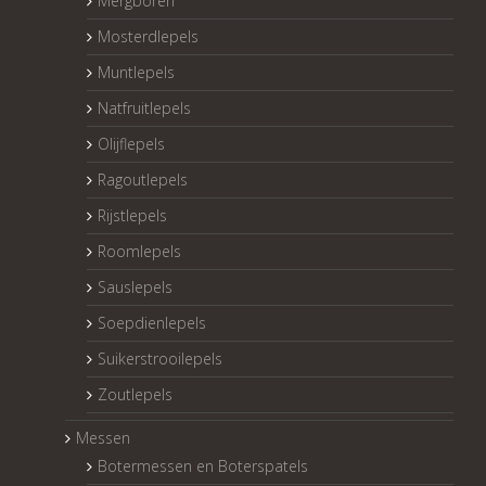
Mergboren
Mosterdlepels
Muntlepels
Natfruitlepels
Olijflepels
Ragoutlepels
Rijstlepels
Roomlepels
Sauslepels
Soepdienlepels
Suikerstrooilepels
Zoutlepels
Messen
Botermessen en Boterspatels