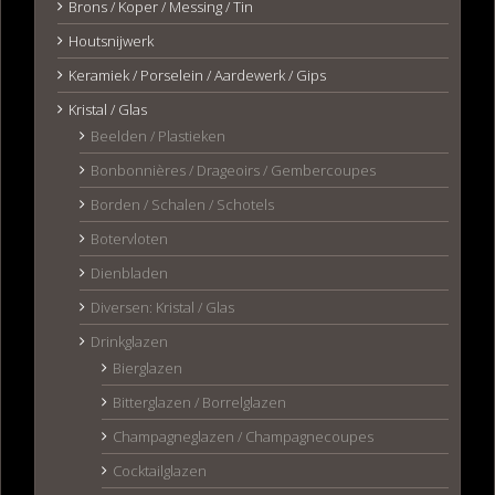
Brons / Koper / Messing / Tin
Houtsnijwerk
Keramiek / Porselein / Aardewerk / Gips
Kristal / Glas
Beelden / Plastieken
Bonbonnières / Drageoirs / Gembercoupes
Borden / Schalen / Schotels
Botervloten
Dienbladen
Diversen: Kristal / Glas
Drinkglazen
Bierglazen
Bitterglazen / Borrelglazen
Champagneglazen / Champagnecoupes
Cocktailglazen