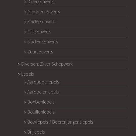
Dinercouverts
Gembercouverts
Kindercouverts
Olijfcouverts
Sladiencouverts
Zuurcouverts
Diversen: Zilver Schepwerk
Lepels
Aardappellepels
Aardbeienlepels
Bonbonlepels
Bouillonlepels
Bowllepels / Boerenjongenslepels
Brijlepels