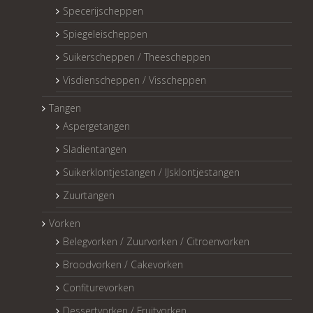
Specerijscheppen
Spiegeleischeppen
Suikerscheppen / Theescheppen
Visdienscheppen / Visscheppen
Tangen
Aspergetangen
Sladientangen
Suikerklontjestangen / IJsklontjestangen
Zuurtangen
Vorken
Belegvorken / Zuurvorken / Citroenvorken
Broodvorken / Cakevorken
Confiturevorken
Dessertvorken / Fruitvorken