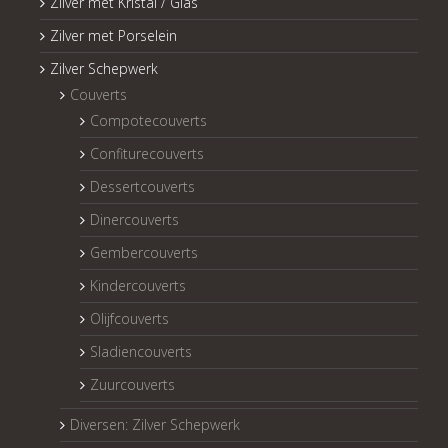
Zilver met Kristal / Glas
Zilver met Porselein
Zilver Schepwerk
Couverts
Compotecouverts
Confiturecouverts
Dessertcouverts
Dinercouverts
Gembercouverts
Kindercouverts
Olijfcouverts
Sladiencouverts
Zuurcouverts
Diversen: Zilver Schepwerk