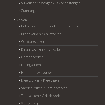
Suikerklontjestangen / IJsklontjestangen
Zuurtangen
Vorken
Belegvorken / Zuurvorken / Citroenvorken
Broodvorken / Cakevorken
Confiturevorken
Dessertvorken / Fruitvorken
Gembervorken
Haringvorken
Hors-d'oeuvrevorken
Kreeftvorken / Kreefthaken
Sardienvorken / Sardinevorken
Taartvorken / Gebaksvorken
Vleesvorken