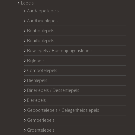
Lepels
Aardappellepels
Aardbeienlepels
Bonbonlepels
Bouillonlepels
Bowllepels / Boerenjongenslepels
Brijlepels
Compotelepels
Dienlepels
Dinerlepels / Dessertlepels
Eierlepels
Geboortelepels / Gelegenheidslepels
Gemberlepels
Groentelepels