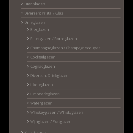
Dienbladen
Diversen: Kristal / Glas
Drinkglazen
Bierglazen
Bitterglazen / Borrelglazen
Champagneglazen / Champagnecoupes
Cocktailglazen
Cognacglazen
Diversen: Drinkglazen
Likeurglazen
Limonadeglazen
Waterglazen
Whiskeyglazen / Whiskyglazen
Wijnglazen / Portglazen
Kaasstolpen