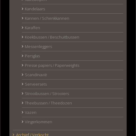
Kandelaars
Kannen / Schenkkannen
Karaffen
Koekbussen / Beschuitbussen
Messenleggers
Persglas
Presse papiers / Paperweights
Scandinavië
Serveersets
Strooibussen / Strooiers
Theebussen / Theedozen
Vazen
Vingerkommen
Archief / Verkocht