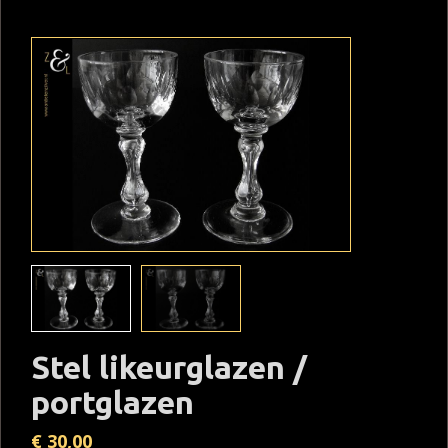
Stel likeurglazen /
portglazen
€
30,00