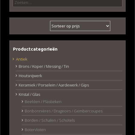
Zoeken
naar:
Productcategorieën
Antiek
Brons / Koper / Messing / Tin
Houtsnijwerk
Keramiek / Porselein / Aardewerk / Gips
Kristal / Glas
Beelden / Plastieken
Bonbonnières / Drageoirs / Gembercoupes
Borden / Schalen / Schotels
Botervloten