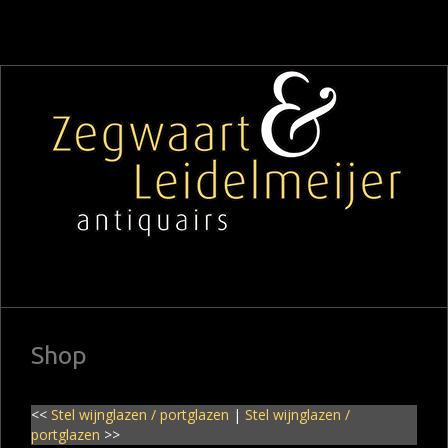
Shop
<<
Stel wijnglazen / portglazen
|
Stel wijnglazen /
portglazen
>>