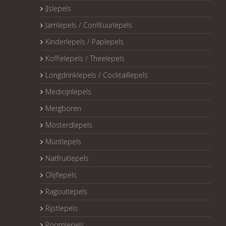
IJslepels
Jamlepels / Confituurlepels
Kinderlepels / Paplepels
Koffielepels / Theelepels
Longdrinklepels / Cocktaillepels
Medicijnlepels
Mergboren
Mosterdlepels
Muntlepels
Natfruitlepels
Olijflepels
Ragoutlepels
Rijstlepels
Roomlepels