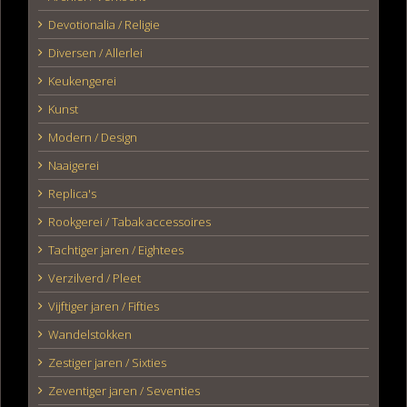
Devotionalia / Religie
Diversen / Allerlei
Keukengerei
Kunst
Modern / Design
Naaigerei
Replica's
Rookgerei / Tabak accessoires
Tachtiger jaren / Eightees
Verzilverd / Pleet
Vijftiger jaren / Fifties
Wandelstokken
Zestiger jaren / Sixties
Zeventiger jaren / Seventies