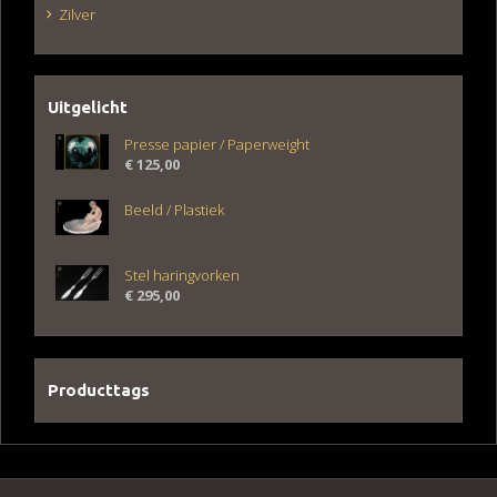
Zilver
Uitgelicht
Presse papier / Paperweight
€
125,00
Beeld / Plastiek
Stel haringvorken
€
295,00
Producttags