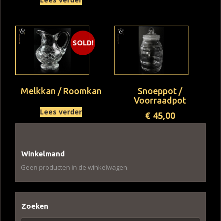
SOLD!
Melkkan / Roomkan
Snoeppot /
Voorraadpot
Lees verder
€
45,00
Winkelmand
Geen producten in de winkelwagen.
Zoeken