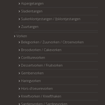
Aspergetangen
Sladientangen
Suikerklontjestangen / IJsklontjestangen
Zuurtangen
Vorken
Belegvorken / Zuurvorken / Citroenvorken
Broodvorken / Cakevorken
Confiturevorken
Dessertvorken / Fruitvorken
Gembervorken
Haringvorken
Hors-d'oeuvrevorken
Kreeftvorken / Kreefthaken
Sardienvorken / Sardinevorken