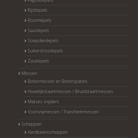
Rijstlepels
Roomlepels
Sauslepels
Soepdienlepels
Suikerstrooilepels
Zoutlepels
Messen
Botermessen en Boterspatels
Huwelijkstaartmessen / Bruidstaartmessen
Matses snijders
Voorsnijmessen / Trancheermessen
Scheppen
Aardbeienscheppen