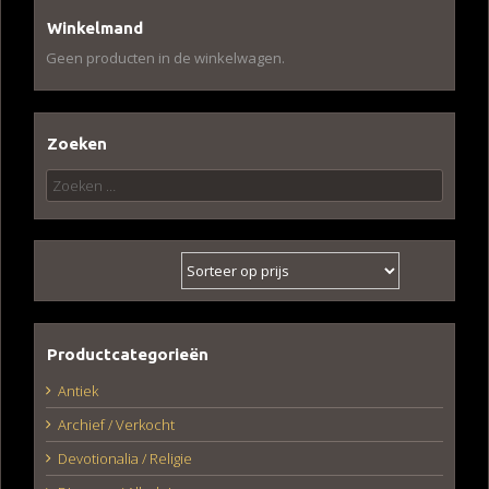
Winkelmand
Geen producten in de winkelwagen.
Zoeken
Zoeken
naar:
Productcategorieën
Antiek
Archief / Verkocht
Devotionalia / Religie