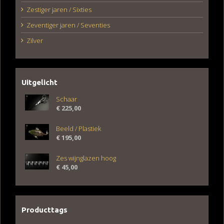
Zestiger jaren / Sixties
Zeventiger jaren / Seventies
Zilver
Uitgelicht
Schaar
€
225,00
Beeld / Plastiek
€
195,00
Zes wijnglazen hoog
€
45,00
Producttags