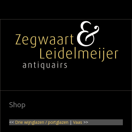
Shop
<<
Drie wijnglazen / portglazen
|
Vaas
>>