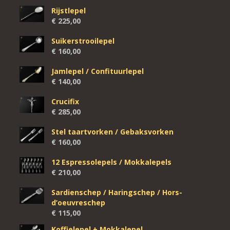
Rijstlepel
€
225,00
Suikerstrooilepel
€
160,00
Jamlepel / Confituurlepel
€
140,00
Crucifix
€
285,00
Stel taartvorken / Gebaksvorken
€
160,00
12 Espressolepels / Mokkalepels
€
210,00
Sardienschep / Haringschep / Hors-
d’oeuvreschep
€
115,00
Koffielepel + Mokkalepel