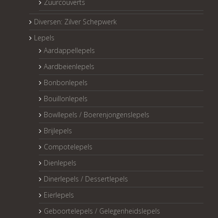
Zuurcouverts
Diversen: Zilver Schepwerk
Lepels
Aardappellepels
Aardbeienlepels
Bonbonlepels
Bouillonlepels
Bowllepels / Boerenjongenslepels
Brijlepels
Compotelepels
Dienlepels
Dinerlepels / Dessertlepels
Eierlepels
Geboortelepels / Gelegenheidslepels