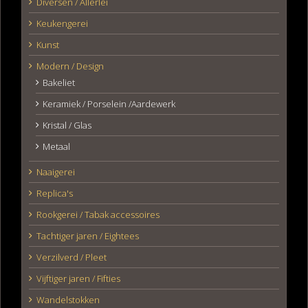
Diversen / Allerlei
Keukengerei
Kunst
Modern / Design
Bakeliet
Keramiek / Porselein /Aardewerk
Kristal / Glas
Metaal
Naaigerei
Replica's
Rookgerei / Tabak accessoires
Tachtiger jaren / Eightees
Verzilverd / Pleet
Vijftiger jaren / Fifties
Wandelstokken