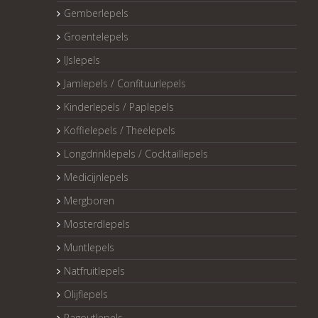
Gemberlepels
Groentelepels
IJslepels
Jamlepels / Confituurlepels
Kinderlepels / Paplepels
Koffielepels / Theelepels
Longdrinklepels / Cocktaillepels
Medicijnlepels
Mergboren
Mosterdlepels
Muntlepels
Natfruitlepels
Olijflepels
Ragoutlepels