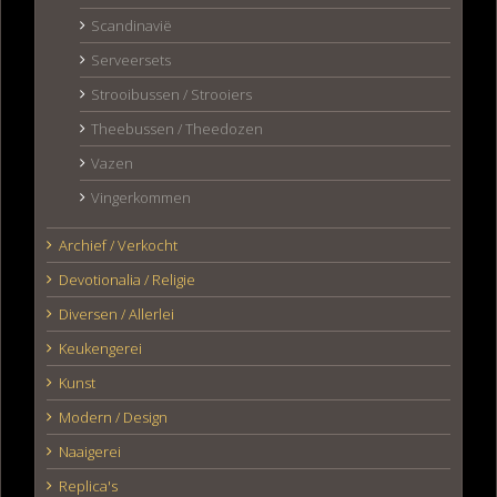
Scandinavië
Serveersets
Strooibussen / Strooiers
Theebussen / Theedozen
Vazen
Vingerkommen
Archief / Verkocht
Devotionalia / Religie
Diversen / Allerlei
Keukengerei
Kunst
Modern / Design
Naaigerei
Replica's