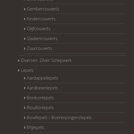
Gembercouverts
Kindercouverts
Olijfcouverts
Sladiencouverts
Zuurcouverts
Diversen: Zilver Schepwerk
Lepels
Aardappellepels
Aardbeienlepels
Bonbonlepels
Bouillonlepels
Bowllepels / Boerenjongenslepels
Brijlepels