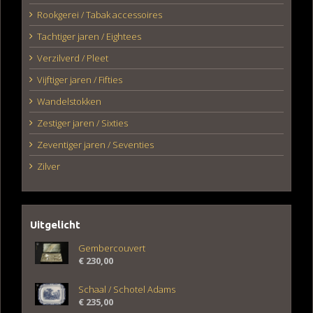
Rookgerei / Tabak accessoires
Tachtiger jaren / Eightees
Verzilverd / Pleet
Vijftiger jaren / Fifties
Wandelstokken
Zestiger jaren / Sixties
Zeventiger jaren / Seventies
Zilver
Uitgelicht
Gembercouvert
€
230,00
Schaal / Schotel Adams
€
235,00