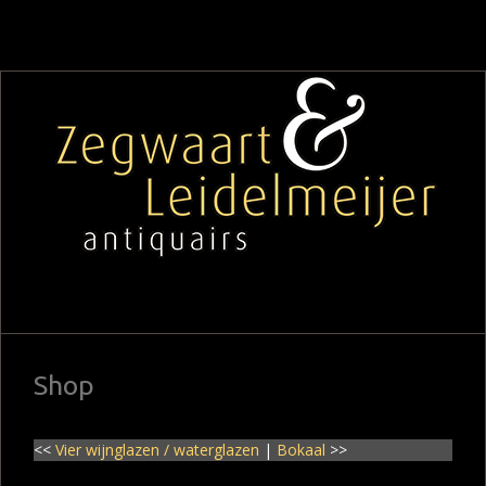
Shop
<<
Vier wijnglazen / waterglazen
|
Bokaal
>>