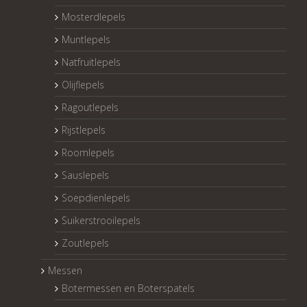
Mosterdlepels
Muntlepels
Natfruitlepels
Olijflepels
Ragoutlepels
Rijstlepels
Roomlepels
Sauslepels
Soepdienlepels
Suikerstrooilepels
Zoutlepels
Messen
Botermessen en Boterspatels