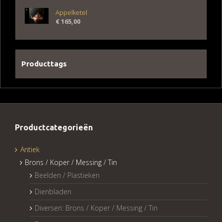
Appelketel
€
165,00
Producttags
Productcategorieën
Antiek
Brons / Koper / Messing / Tin
Beelden / Plastieken
Dienbladen
Diversen: Brons / Koper / Messing / Tin