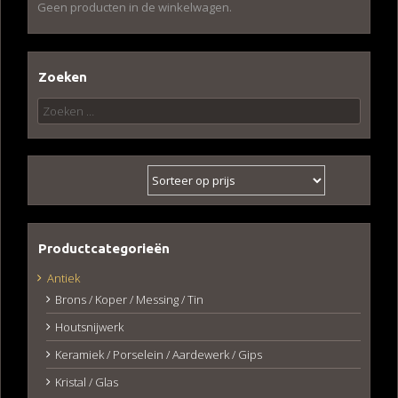
Geen producten in de winkelwagen.
Zoeken
Zoeken
naar:
Productcategorieën
Antiek
Brons / Koper / Messing / Tin
Houtsnijwerk
Keramiek / Porselein / Aardewerk / Gips
Kristal / Glas