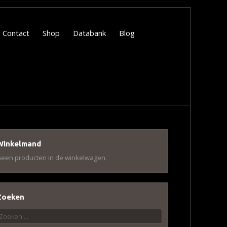
Contact
Shop
Databank
Blog
Winkelmand
een producten in de winkelwagen.
Zoeken
oeken
aar: