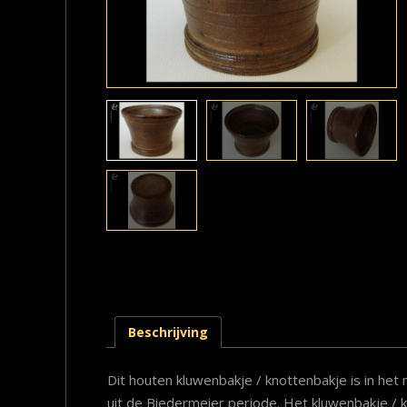
Beschrijving
Dit houten kluwenbakje / knottenbakje is in h
uit de Biedermeier periode. Het kluwenbakje /