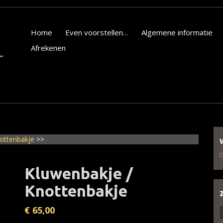
Home
Even voorstellen…
Algemene informatie
Afrekenen
ottenbakje
>>
G
Kluwenbakje /
Knottenbakje
€
65,00
Z
n