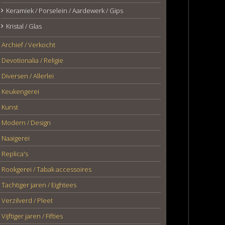
Keramiek / Porselein / Aardewerk / Gips
Kristal / Glas
Archief / Verkocht
Devotionalia / Religie
Diversen / Allerlei
Keukengerei
Kunst
Modern / Design
Naaigerei
Replica's
Rookgerei / Tabak accessoires
Tachtiger jaren / Eightees
Verzilverd / Pleet
Vijftiger jaren / Fifties