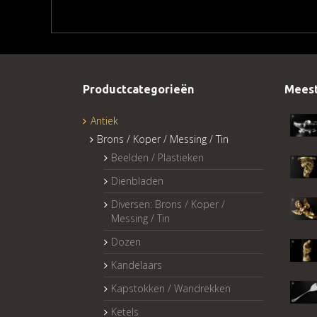
Productcategorieën
Meest
Antiek
Brons / Koper / Messing / Tin
Beelden / Plastieken
Dienbladen
Diversen: Brons / Koper /
Messing / Tin
Dozen
Kandelaars
Kapstokken / Wandrekken
Ketels