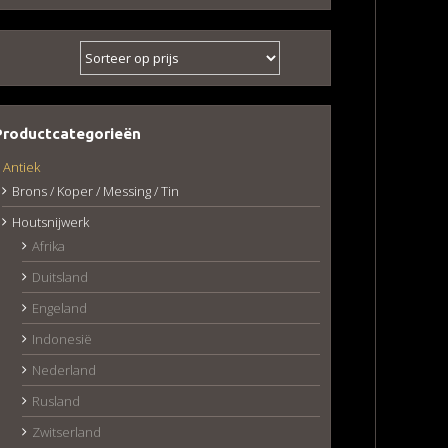
Productcategorieën
Antiek
Brons / Koper / Messing / Tin
Houtsnijwerk
Afrika
Duitsland
Engeland
Indonesië
Nederland
Rusland
Zwitserland