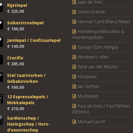
Jaap de Vries
Rijstlepel
€
225,00
Simon Kramer
Herman Carel (Mans) Meijer
Suikerstrooilepel
€
160,00
Hoedenspeldhouders &
Hoedenspelden
Jamlepel / Confituurlepel
€
140,00
George Ebrin Adingra
Abraham’s offer
Crucifix
€
285,00
René van der Meulen
Stel taartvorken /
Hooijkaas
Gebaksvorken
Jan Sierhuis
€
160,00
Muntlepels
12 Espressolepels /
Mokkalepels
Paul de Vries / Paul DeVries
€
210,00
(DEVries)
Sardienschep /
Michael Lasoff
Haringschep / Hors-
d’oeuvreschep