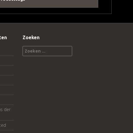
ten
Zoeken
Zoeken
naar:
us der
ted