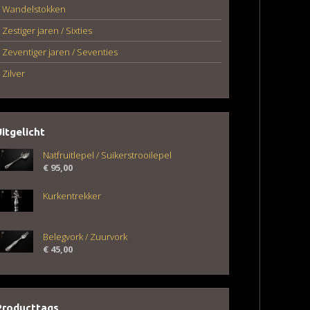
Wandelstokken
Zestiger jaren / Sixties
Zeventiger jaren / Seventies
Zilver
Uitgelicht
Natfruitlepel / Suikerstrooilepel
€
95,00
Kurkentrekker
Belegvork / Zuurvork
€
45,00
Producttags