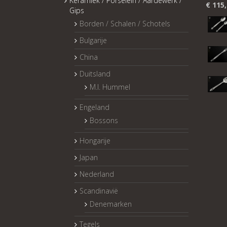
Keramiek / Porselein / Aardewerk /
€
115,
Gips
Borden / Schalen / Schotels
Bulgarije
China
Duitsland
M.I. Hummel
Engeland
Bossons
Hongarije
Japan
Nederland
Scandinavië
Denemarken
Tegels