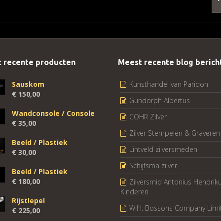
 recente producten
Meest recente blog berich
Sauskom
Kunsthandel van Paridon
€
150,00
Gundorph Albertus
Wandconsole / Console
COHR Zilver
€
35,00
Zilver Stempelen & Graveren
Beeld / Plastiek
Lintveld zilversmeden
€
30,00
Schijfsma zilver
Beeld / Plastiek
€
180,00
Zilversmid Antonius Hendrik
Kinderen
Rijstlepel
W.H. Bossons Company Limi
€
225,00