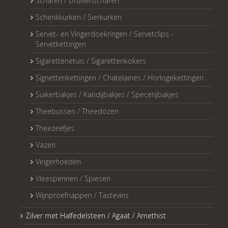
Scharen / Druivenscharen
Schenkkurken / Sierkurken
Servet- en Vingerdoekringen / Servetclips -
Servetkettingen
Sigarettenetuis / Sigarettenkokers
Signettenkettingen / Chatelaines / Horlogekettingen
Suikerbakjes / Kandijbakjes / Specerijbakjes
Theebussen / Theedozen
Theezeefjes
Vazen
Vingerhoeden
Vleespennen / Spiesen
Wijnproefnappen / Tastevins
Zilver met Halfedelsteen / Agaat / Amethist