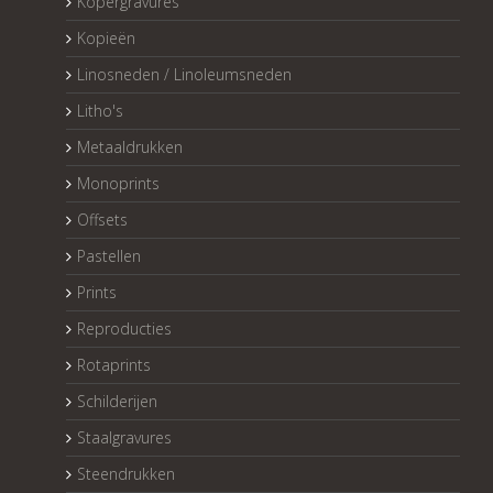
Kopergravures
Kopieën
Linosneden / Linoleumsneden
Litho's
Metaaldrukken
Monoprints
Offsets
Pastellen
Prints
Reproducties
Rotaprints
Schilderijen
Staalgravures
Steendrukken