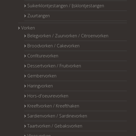
Suikerklontjestangen / IJsklontjestangen
Zuurtangen
Vorken
Belegvorken / Zuurvorken / Citroenvorken
Broodvorken / Cakevorken
Confiturevorken
Dessertvorken / Fruitvorken
Gembervorken
Haringvorken
Hors-d'oeuvrevorken
Kreeftvorken / Kreefthaken
Sardienvorken / Sardinevorken
Taartvorken / Gebaksvorken
Vleesvorken