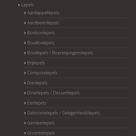
Lepels
Aardappellepels
Aardbeienlepels
Bonbonlepels
Bouillonlepels
Bowllepels / Boerenjongenslepels
Brijlepels
Compotelepels
Dienlepels
Dinerlepels / Dessertlepels
Eierlepels
Geboortelepels / Gelegenheidslepels
Gemberlepels
Groentelepels