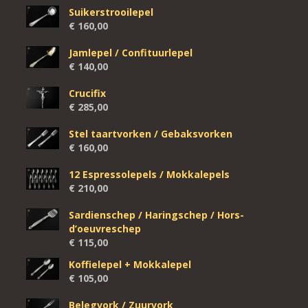
Suikerstrooilepel
€
160,00
Jamlepel / Confituurlepel
€
140,00
Crucifix
€
285,00
Stel taartvorken / Gebaksvorken
€
160,00
12 Espressolepels / Mokkalepels
€
210,00
Sardienschep / Haringschep / Hors-
d’oeuvreschep
€
115,00
Koffielepel + Mokkalepel
€
105,00
Belegvork / Zuurvork