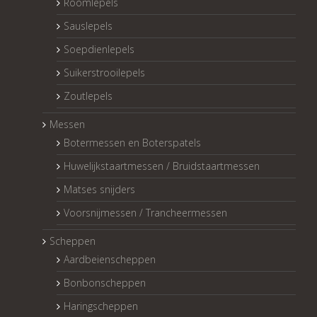
Roomlepels
Sauslepels
Soepdienlepels
Suikerstrooilepels
Zoutlepels
Messen
Botermessen en Boterspatels
Huwelijkstaartmessen / Bruidstaartmessen
Matses snijders
Voorsnijmessen / Trancheermessen
Scheppen
Aardbeienscheppen
Bonbonscheppen
Haringscheppen