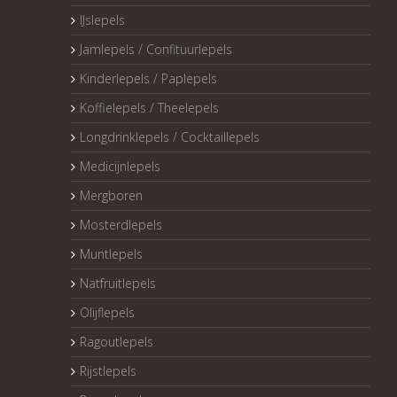
IJslepels
Jamlepels / Confituurlepels
Kinderlepels / Paplepels
Koffielepels / Theelepels
Longdrinklepels / Cocktaillepels
Medicijnlepels
Mergboren
Mosterdlepels
Muntlepels
Natfruitlepels
Olijflepels
Ragoutlepels
Rijstlepels